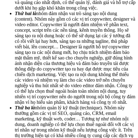
và quảng cáo nhất định, có thể quản lý, đánh giá và hỗ trợ cấp
dưới khi họ gặp khó khăn trong công việc.
Thứ hai là
nhóm đảm nhận vai trò sáng tạo nội dung
(content). Nhóm này gồm có các vị trí copywriter, designer và
video editor. Copywriter là người đảm nhiệm về phần text,
concept, script trên các nền tảng, kênh truyền thông. Họ sẽ
sáng tạo ra nội dung hoặc có thể sử dụng lại các ý tưởng đã
có rồi viết lại hay hơn, sáng tạo ra những tagline, thủ pháp
viết bài, lên concept… Designer là người hỗ trợ copywriter
sáng tạo ra các nội dung mới, họ chịu trách nhiệm đảm bảo
mặt thẩm mỹ, thiết kế sao cho chuyên nghiệp, giữ đúng hình
ảnh nhận diện của thương hiệu và đảm bảo truyền tải được
thông điệp do copywriter tạo ra hay đạt được mục tiêu của
chiến dịch marketing. Việc tạo ra nội dung không thể thiếu
các video và nhiệm vụ làm cho các video trở nên chuyên
nghiệp và thu hút nhất sẽ do video editor đảm nhận. Công ty
có thể lựa chọn thuê ngoài hoàn toàn nhóm nội dung, tuy
nhiên vị trí copywriter nên do người trong nội bộ công ty đảm
nhận vì họ hiểu sản phẩm, khách hàng và công ty rõ nhất.
Thứ ba là
nhóm quản lý kỹ thuật (technique). Nhóm này
thường gồm các vị trí SEO, quảng cáo, CRM, email
marketing, kỹ thuật web, coder… Tương tự như nhóm nội
dung, doanh nghiệp có thể lựa chọn thuê ngoài đối với các vị
trí nhân sự trong nhóm kỹ thuật nếu lượng công việc ít. Trên
thị trường hiện tại có khá nhiều công ty cung cấp các dịch vụ