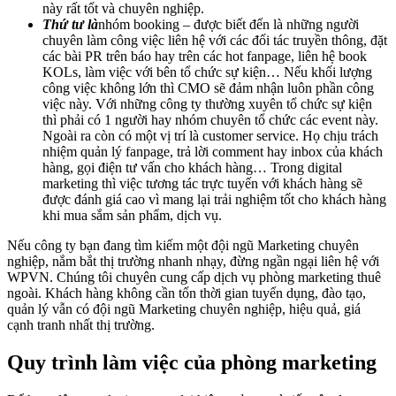
này rất tốt và chuyên nghiệp.
Thứ tư là
nhóm booking – được biết đến là những người
chuyên làm công việc liên hệ với các đối tác truyền thông, đặt
các bài PR trên báo hay trên các hot fanpage, liên hệ book
KOLs, làm việc với bên tổ chức sự kiện… Nếu khối lượng
công việc không lớn thì CMO sẽ đảm nhận luôn phần công
việc này. Với những công ty thường xuyên tổ chức sự kiện
thì phải có 1 người hay nhóm chuyên tổ chức các event này.
Ngoài ra còn có một vị trí là customer service. Họ chịu trách
nhiệm quản lý fanpage, trả lời comment hay inbox của khách
hàng, gọi điện tư vấn cho khách hàng… Trong digital
marketing thì việc tương tác trực tuyến với khách hàng sẽ
được đánh giá cao vì mang lại trải nghiệm tốt cho khách hàng
khi mua sắm sản phẩm, dịch vụ.
Nếu công ty bạn đang tìm kiếm một đội ngũ Marketing chuyên
nghiệp, nắm bắt thị trường nhanh nhạy, đừng ngần ngại liên hệ với
WPVN. Chúng tôi chuyên cung cấp dịch vụ phòng marketing thuê
ngoài. Khách hàng không cần tốn thời gian tuyển dụng, đào tạo,
quản lý vẫn có đội ngũ Marketing chuyên nghiệp, hiệu quả, giá
cạnh tranh nhất thị trường.
Quy trình làm việc của phòng marketing