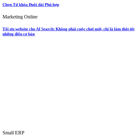
Chọn Từ khóa Đuôi dài Phù hợp
Marketing Online
Tối ưu website cho AI Search: Không phải cuộc chơi mới, chỉ là làm thật tốt
những điều cơ bản
Small ERP