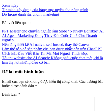
Xem ngay
Tự mình xây dựng cửa hàng trực tuyến cho riêng mình
Đo lường đánh giá phòng marketing
Bài viết liên quan:
PPT Master cho chuyên nghiệp làm Slide “Natively Editable” AI
AI Agent Marketing Đang Thay Đổi Cuộc Chơi Cho Doanh
Nghiệp
Nền tảng thiết kế AI-native, self-hosted, thay thế Canva
Làm thế nào để sản phẩm của bạn được nhắc đến trên ChatGPT
Cách Bắt Đầu Viết Bản Tin Mà Mọi Người Thích Đọc
Tối ưu website cho AI Search: Không phải cuộc chơi mới, chỉ là
làm thật tốt những điều cơ bản
Để lại một bình luận
Email của bạn sẽ không được hiển thị công khai.
Các trường bắt
buộc được đánh dấu
*
Bình luận
*