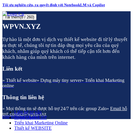
Tối ưu nghiên cứu, ra quyết định với NotebookLM và Copilot
Tải thêm
(
8
/ 260)
WPVN.XYZ
Tự hào là một đơn vị dịch vụ thiết kế website đi từ lý thuyết
ra thực tế, chúng tôi tự tin đáp ứng mọi yêu cầu của quý
khách, nhằm giúp quý khách có thể tiếp cận tốt hơn đến
khách hàng của mình trên internet.
Liên kết
» Thiết kế website
» Dựng máy tiny server
» Triển khai Marketing
online
Thông tin liên hệ
» Mọi thông tin sẽ được hỗ trợ 24/7 trên các group Zalo
»
Email hỗ
Liên hệ tư vấn
trợ: contact@wpvn.xyz
contact@wpvn.xyz
Dựng Open ERP
Triển khai Marketing Online
Thiết kế WEBSITE