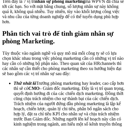
Trên đây là 7 vị trí
nhân sự phòng marketing
mà WPVN đã chia sẻ
tới các bạn. So với mặt bằng chung, số lượng nhân sự này không
quá ít, không quá nhiều. Tuy nhiên, tùy vào khối lượng công việc
và nhu cầu của từng doanh nghiệp để có thể tuyển dụng phù hợp
hơn.
Phân tích vai trò để tinh giảm nhân sự
phòng Marketing.
Tùy thuộc vào ngành nghề và quy mô mà mỗi công ty sẽ có lựa
chọn khác nhau trong việc phòng marketing cần có những vị trí nào
hay cần có những bộ phận nào. Theo quan sát của HRchannels thì
các nhân sự cần thiết cho phòng marketing theo xu hướng hiện đại
sẽ bao gồm các vị trí nhân sự sau đây:
Thứ nhất là
Trưởng phòng marketing hay leader, cao cấp hơn
thì sẽ có
CMO
– Giám đốc marketing. Đây là vị trí quan trọng,
quyết định hướng đi của các chiến dịch marketing. Đồng thời
cũng chịu trách nhiệm cho sự thành bại của các chiến dịch.
Trách nhiệm của người đứng đầu phòng marketing là lập kế
hoạch, chiến lược, quản lý chi tiêu, phân bổ ngân sách cho
hợp lý, đặt ra chỉ tiêu KPI cho nhân sự và chịu trách nhiệm
trước Ban Giám đốc. Những người lên kế hoạch này cần có
kinh nghiệm trong ngành, am hiểu một số kênh truyền thông