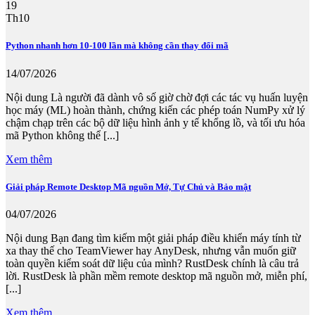
19
Th10
Python nhanh hơn 10-100 lần mà không cần thay đổi mã
14/07/2026
Nội dung Là người đã dành vô số giờ chờ đợi các tác vụ huấn luyện
học máy (ML) hoàn thành, chứng kiến các phép toán NumPy xử lý
chậm chạp trên các bộ dữ liệu hình ảnh y tế khổng lồ, và tối ưu hóa
mã Python không thể [...]
Xem thêm
Giải pháp Remote Desktop Mã nguồn Mở, Tự Chủ và Bảo mật
04/07/2026
Nội dung Bạn đang tìm kiếm một giải pháp điều khiển máy tính từ
xa thay thế cho TeamViewer hay AnyDesk, nhưng vẫn muốn giữ
toàn quyền kiểm soát dữ liệu của mình? RustDesk chính là câu trả
lời. RustDesk là phần mềm remote desktop mã nguồn mở, miễn phí,
[...]
Xem thêm