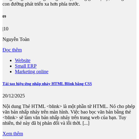
con đường phát triển xa hơn phía trước.
09
|10
Nguyễn Toàn
Đọc thêm
Website
Small ERP
Marketing online
Tái tạo hiệu ứng nhấp nháy HTML Blink bằng CSS
20/12/2025
Nội dung Thẻ HTML <blink> là một phần tử HTML. Nó cho phép
văn bản nhấp nháy trên màn hình. Việc bao bọc văn bản bằng thẻ
<blink> sẽ làm văn bản nhấp nháy trên trang web của bạn. Tuy
nhiên, thẻ này đã bị phản đối và lỗi thời. [...]
Xem thêm