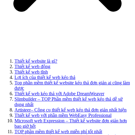
Thiết kế website là gì?
Thiết kế web động
Thiết kế web tĩnh
Lợi ích của thiết kế web kéo thả
Top phần mềm thiết kế website kéo thả đơn giản ai cũng làm
được
Thiết kế web kéo thả với Adobe DreamWeaver
Slimbuilder – TOP Phần mềm thiết kế web kéo thả dễ sử
dụng nhất
Artisteer– Công cụ thiết kế web kéo thả đơn giản nhất hiện
Thiết kế web với phần mềm WebEasy Professional
Microsoft web Expression – Thiết kế website đơn giản hơn
bao giờ hết
TOP phần mềm thiết kế web miễn phí tốt nhất