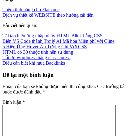
Thêm tính năng cho Flatsome
Dịch vụ thiết kế WEBSITE theo hướng cải tiến
Bài viết liên quan:
Tái tạo hiệu ứng nhấp nháy HTML Blink bằng CSS
Biến VS Code thành Trợ lý AI Mã hóa Miễn phí với Cline
5 Hiệu Ứng Hover Ấn Tượng Chỉ Với CSS
HTML có 30 thuộc tính nên sử dụng
Tối ưu wordpress bằng classicpress
Điều cần biết khi mua Backlinks
Để lại một bình luận
Email của bạn sẽ không được hiển thị công khai.
Các trường bắt
buộc được đánh dấu
*
Bình luận
*