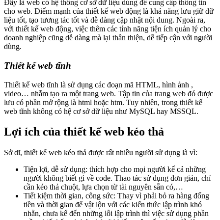
Đây là web có hệ thống cơ sở dữ liệu dùng để cung cấp thông tin
cho web. Điểm mạnh của thiết kế web động là khả năng lưu giữ dữ
liệu tốt, tạo tương tác tốt và dễ dàng cập nhật nội dung. Ngoài ra,
với thiết kế web động, việc thêm các tính năng tiện ích quản lý cho
doanh nghiệp cũng dễ dàng mà lại thân thiện, dễ tiếp cận với người
dùng.
Thiết kế web tĩnh
Thiết kế web tĩnh là sử dụng các đoạn mã HTML, hình ảnh ,
video… nhằm tạo ra một trang web. Tập tin của trang web đó được
lưu có phần mở rộng là html hoặc htm. Tuy nhiên, trong thiết kế
web tĩnh không có hệ cơ sở dữ liệu như MySQL hay MSSQL.
Lợi ích của thiết kế web kéo thả
Sở dĩ, thiết kế web kéo thả được rất nhiều người sử dụng là vì:
Tiện lợi, dễ sử dụng: thích hợp cho mọi người kể cả những
người không biết gì về code. Thao tác sử dụng đơn giản, chỉ
cần kéo thả chuột, lựa chọn từ tài nguyên sẵn có,…
Tiết kiệm thời gian, công sức: Thay vì phải bỏ ra hàng đống
tiền và thời gian để vật lộn với các kiến thức lập trình khó
nhằn, chưa kể đến những lỗi lập trình thì việc sử dụng phần