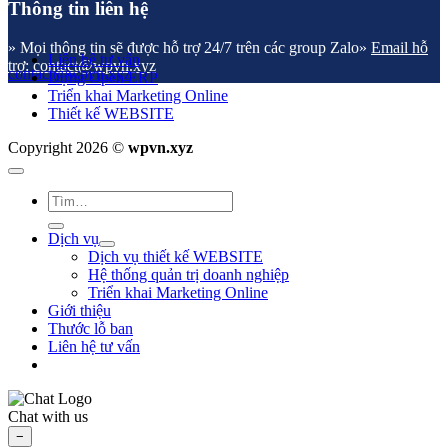
Thông tin liên hệ
» Mọi thông tin sẽ được hỗ trợ 24/7 trên các group Zalo
»
Email hỗ
Liên hệ tư vấn
trợ: contact@wpvn.xyz
contact@wpvn.xyz
Dựng Open ERP
Triển khai Marketing Online
Thiết kế WEBSITE
Copyright 2026 ©
wpvn.xyz
Dịch vụ
Dịch vụ thiết kế WEBSITE
Hệ thống quản trị doanh nghiệp
Triển khai Marketing Online
Giới thiệu
Thước lỗ ban
Liên hệ tư vấn
Chat with us
−