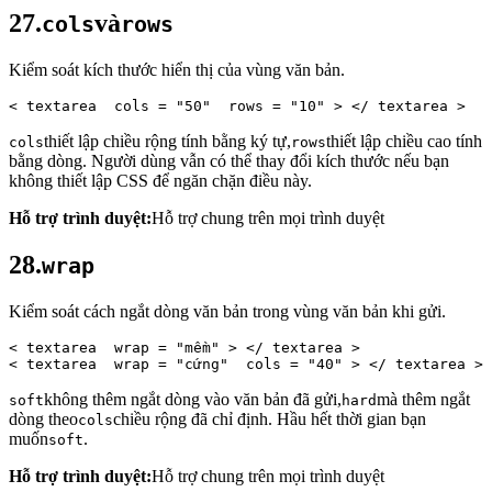
27.
và
cols
rows
Kiểm soát kích thước hiển thị của vùng văn bản.
< 
textarea 
cols
 = 
"50" 
rows
 = 
"10"
 > 
</ 
textarea
 >
thiết lập chiều rộng tính bằng ký tự,
thiết lập chiều cao tính
cols
rows
bằng dòng. Người dùng vẫn có thể thay đổi kích thước nếu bạn
không thiết lập CSS để ngăn chặn điều này.
Hỗ trợ trình duyệt:
Hỗ trợ chung trên mọi trình duyệt
28.
wrap
Kiểm soát cách ngắt dòng văn bản trong vùng văn bản khi gửi.
< 
textarea 
wrap
 = 
"mềm"
 > 
</ 
textarea
 > 
< 
textarea 
wrap
 = 
"cứng" 
cols
 = 
"40"
 > 
</ 
textarea
 >
không thêm ngắt dòng vào văn bản đã gửi,
mà thêm ngắt
soft
hard
dòng theo
chiều rộng đã chỉ định. Hầu hết thời gian bạn
cols
muốn
.
soft
Hỗ trợ trình duyệt:
Hỗ trợ chung trên mọi trình duyệt