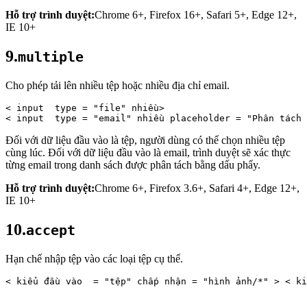
Hỗ trợ trình duyệt:
Chrome 6+, Firefox 16+, Safari 5+, Edge 12+,
IE 10+
9.
multiple
Cho phép tải lên nhiều tệp hoặc nhiều địa chỉ email.
< 
input 
type
 = 
"file"
 nhiều> 
< 
input 
type
 = 
"email"
 nhiều placeholder = 
"Phân tách 
Đối với dữ liệu đầu vào là tệp, người dùng có thể chọn nhiều tệp
cùng lúc. Đối với dữ liệu đầu vào là email, trình duyệt sẽ xác thực
từng email trong danh sách được phân tách bằng dấu phẩy.
Hỗ trợ trình duyệt:
Chrome 6+, Firefox 3.6+, Safari 4+, Edge 12+,
IE 10+
10.
accept
Hạn chế nhập tệp vào các loại tệp cụ thể.
< 
kiểu 
đầu vào
 = 
"tệp"
 chấp nhận = 
"hình ảnh/*"
 > < 
ki