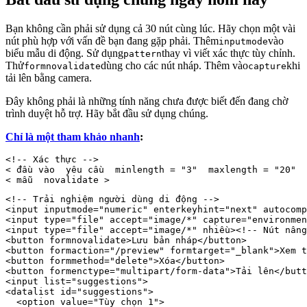
Bạn không cần phải sử dụng cả 30 nút cùng lúc. Hãy chọn một vài
nút phù hợp với vấn đề bạn đang gặp phải. Thêm
vào
inputmode
biểu mẫu di động. Sử dụng
thay vì viết xác thực tùy chỉnh.
pattern
Thử
dùng cho các nút nháp. Thêm vào
khi
formnovalidate
capture
tải lên bằng camera.
Đây không phải là những tính năng chưa được biết đến đang chờ
trình duyệt hỗ trợ. Hãy bắt đầu sử dụng chúng.
Chỉ là một tham khảo nhanh
:
<!-- Xác thực --> 
< 
đầu vào 
yêu cầu 
minlength
 = 
"3" 
maxlength
 = 
"20" 
< 
mẫu 
novalidate
 >
<!-- Trải nghiệm người dùng di động --> 
<input inputmode="numeric" enterkeyhint="next" autocomp
<input type="file" accept="image/*" capture="environmen
<input type="file" accept="image/*" nhiều>
<!-- Nút nâng
<button formnovalidate>Lưu bản nháp</button> 
<button formaction="/preview" formtarget="_blank">Xem t
<button formmethod="delete">Xóa</button> 
<button formenctype="multipart/form-data">Tải lên</butt
<input list="suggestions"> 
<datalist id="suggestions"> 
  <option value="Tùy chọn 1"> 