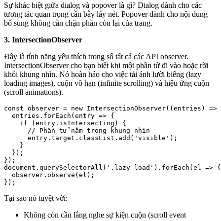
Sự khác biệt giữa dialog và popover là gì? Dialog dành cho các
tương tác quan trọng cần bẫy lấy nét. Popover dành cho nội dung
bổ sung không cần chặn phần còn lại của trang.
3. IntersectionObserver
Đây là tính năng yêu thích trong số tất cả các API observer.
IntersectionObserver cho bạn biết khi một phần tử đi vào hoặc rời
khỏi khung nhìn. Nó hoàn hảo cho việc tải ảnh lười biếng (lazy
loading images), cuộn vô hạn (infinite scrolling) và hiệu ứng cuộn
(scroll animations).
const observer = new IntersectionObserver((entries) => 
  entries.forEach(entry => {

    if (entry.isIntersecting) {

      // Phần tử nằm trong khung nhìn

      entry.target.classList.add('visible');

    }

  });

});

document.querySelectorAll('.lazy-load').forEach(el => {

  observer.observe(el);

});
Tại sao nó tuyệt vời:
Không còn cần lắng nghe sự kiện cuộn (scroll event