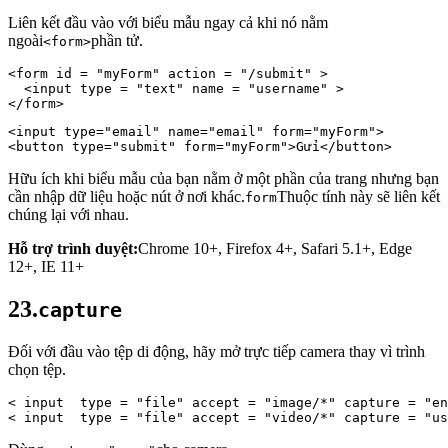
Liên kết đầu vào với biểu mẫu ngay cả khi nó nằm
ngoài
phần tử.
<form>
<form 
id
 = 
"myForm"
 action = 
"/submit"
 > 
  <input 
type
 = 
"text"
 name = 
"username"
 > 
</form>
<input type="email" name="email" form="myForm"> 
<button type="submit" form="myForm">Gửi</button>
Hữu ích khi biểu mẫu của bạn nằm ở một phần của trang nhưng bạn
cần nhập dữ liệu hoặc nút ở nơi khác.
Thuộc tính này sẽ liên kết
form
chúng lại với nhau.
Hỗ trợ trình duyệt:
Chrome 10+, Firefox 4+, Safari 5.1+, Edge
12+, IE 11+
23.
capture
Đối với đầu vào tệp di động, hãy mở trực tiếp camera thay vì trình
chọn tệp.
< 
input 
type
 = 
"file"
 accept = 
"image/*"
 capture = 
"en
< 
input 
type
 = 
"file"
 accept = 
"video/*"
 capture = 
"us