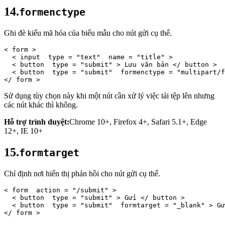
14.
formenctype
Ghi đè kiểu mã hóa của biểu mẫu cho nút gửi cụ thể.
< 
form
 > 
< 
input 
type
 = 
"text" 
name
 = 
"title"
 > 
< 
button 
type
 = 
"submit"
 >
 Lưu văn bản 
</ 
button
 > 
< 
button 
type
 = 
"submit" 
formenctype
 = 
"multipart/f
</ 
form
 >
Sử dụng tùy chọn này khi một nút cần xử lý việc tải tệp lên nhưng
các nút khác thì không.
Hỗ trợ trình duyệt:
Chrome 10+, Firefox 4+, Safari 5.1+, Edge
12+, IE 10+
15.
formtarget
Chỉ định nơi hiển thị phản hồi cho nút gửi cụ thể.
< 
form 
action
 = 
"/submit"
 > 
< 
button 
type
 = 
"submit"
 >
 Gửi 
</ 
button
 > 
< 
button 
type
 = 
"submit" 
formtarget
 = 
"_blank"
 >
 Gử
</ 
form
 >