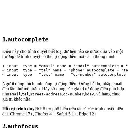
1.
autocomplete
Điều này cho trình duyệt biết loại dữ liệu nào sẽ được đưa vào một
trường để trình duyệt có thể tự động điền một cách thông minh.
< 
input 
type
 = 
"email"
 name = 
"email"
 autocomplete = 
"
< 
input 
type
 = 
"tel"
 name = 
"phone"
 autocomplete = 
"te
< 
input 
type
 = 
"text"
 name = 
"cc-number"
 autocomplete 
Người dùng thích tính năng tự động điền. Đừng bắt họ nhập email
đến lần thứ một trăm. Hãy sử dụng các giá trị tự động điền phù hợp
như
,
,
,
,
, và hàng chục
email
tel
street-address
cc-number
bday
giá trị khác nữa.
Hỗ trợ trình duyệt:
Hỗ trợ phổ biến trên tất cả các trình duyệt hiện
đại. Chrome 17+, Firefox 4+, Safari 5.1+, Edge 12+
2.
autofocus