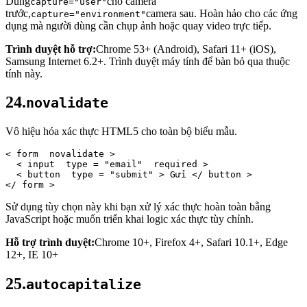
Dùng
cho camera
capture="user"
trước,
camera sau. Hoàn hảo cho các ứng
capture="environment"
dụng mà người dùng cần chụp ảnh hoặc quay video trực tiếp.
Trình duyệt hỗ trợ:
Chrome 53+ (Android), Safari 11+ (iOS),
Samsung Internet 6.2+. Trình duyệt máy tính để bàn bỏ qua thuộc
tính này.
24.
novalidate
Vô hiệu hóa xác thực HTML5 cho toàn bộ biểu mẫu.
< 
form 
novalidate
 > 
< 
input 
type
 = 
"email" 
required
 > 
< 
button 
type
 = 
"submit"
 >
 Gửi 
</ 
button
 > 
</ 
form
 >
Sử dụng tùy chọn này khi bạn xử lý xác thực hoàn toàn bằng
JavaScript hoặc muốn triển khai logic xác thực tùy chỉnh.
Hỗ trợ trình duyệt:
Chrome 10+, Firefox 4+, Safari 10.1+, Edge
12+, IE 10+
25.
autocapitalize