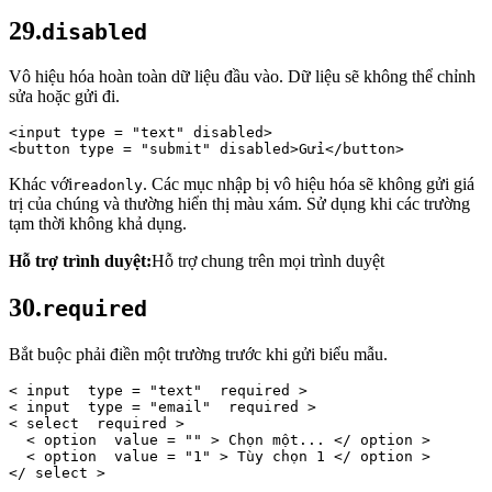
29.
disabled
Vô hiệu hóa hoàn toàn dữ liệu đầu vào. Dữ liệu sẽ không thể chỉnh
sửa hoặc gửi đi.
<input 
type
 = 
"text"
 disabled> 
<button 
type
 = 
"submit"
 disabled>Gửi</button>
Khác với
. Các mục nhập bị vô hiệu hóa sẽ không gửi giá
readonly
trị của chúng và thường hiển thị màu xám. Sử dụng khi các trường
tạm thời không khả dụng.
Hỗ trợ trình duyệt:
Hỗ trợ chung trên mọi trình duyệt
30.
required
Bắt buộc phải điền một trường trước khi gửi biểu mẫu.
< 
input 
type
 = 
"text" 
required
 > 
< 
input 
type
 = 
"email" 
required
 > 
< 
select 
required
 > 
< 
option 
value
 = 
""
 >
 Chọn một... 
</ 
option
 > 
< 
option 
value
 = 
"1"
 >
 Tùy chọn 1 
</ 
option
 > 
</ 
select
 >