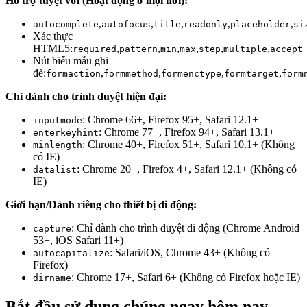
Hỗ trợ tuyệt vời (Hoạt động ở mọi nơi):
,
,
,
,
,
autocomplete
autofocus
title
readonly
placeholder
si
Xác thực
HTML5:
,
,
,
,
,
,
required
pattern
min
max
step
multiple
accept
Nút biểu mẫu ghi
đè:
,
,
,
,
formaction
formmethod
formenctype
formtarget
form
Chỉ dành cho trình duyệt hiện đại:
: Chrome 66+, Firefox 95+, Safari 12.1+
inputmode
: Chrome 77+, Firefox 94+, Safari 13.1+
enterkeyhint
: Chrome 40+, Firefox 51+, Safari 10.1+ (Không
minlength
có IE)
: Chrome 20+, Firefox 4+, Safari 12.1+ (Không có
datalist
IE)
Giới hạn/Dành riêng cho thiết bị di động:
: Chỉ dành cho trình duyệt di động (Chrome Android
capture
53+, iOS Safari 11+)
: Safari/iOS, Chrome 43+ (Không có
autocapitalize
Firefox)
: Chrome 17+, Safari 6+ (Không có Firefox hoặc IE)
dirname
Bắt đầu sử dụng chúng ngay hôm nay