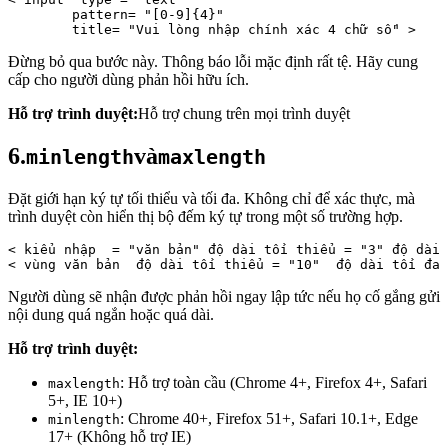
        pattern= 
"[0-9]{4}"
        title= 
"Vui lòng nhập chính xác 4 chữ số"
 >
Đừng bỏ qua bước này. Thông báo lỗi mặc định rất tệ. Hãy cung
cấp cho người dùng phản hồi hữu ích.
Hỗ trợ trình duyệt:
Hỗ trợ chung trên mọi trình duyệt
6.
và
minlength
maxlength
Đặt giới hạn ký tự tối thiểu và tối đa. Không chỉ để xác thực, mà
trình duyệt còn hiển thị bộ đếm ký tự trong một số trường hợp.
< 
kiểu 
nhập
 = 
"văn bản" 
độ dài tối thiểu
 = 
"3" 
độ dài 
< 
vùng văn bản 
độ dài tối thiểu
 = 
"10" 
độ dài tối đa
 
Người dùng sẽ nhận được phản hồi ngay lập tức nếu họ cố gắng gửi
nội dung quá ngắn hoặc quá dài.
Hỗ trợ trình duyệt:
: Hỗ trợ toàn cầu (Chrome 4+, Firefox 4+, Safari
maxlength
5+, IE 10+)
: Chrome 40+, Firefox 51+, Safari 10.1+, Edge
minlength
17+ (Không hỗ trợ IE)