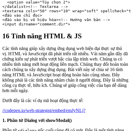
  <option value="Tùy chọn 2"> 
</datalist>
<!-- Textarea --> 
<textarea cols="50" rows="10" wrap="soft" spellcheck="t
<đầu vào chỉ đọc> 
<đầu vào bị vô hiệu hóa>
<!-- Hướng văn bản --> 
<input dirname="comment.dir">
16 Tính năng HTML & JS
Các tính năng giúp xây dựng ứng dụng web hiện đại thực sự thú
vị. HTML và JavaScript đã phát triển rất nhiều. Vài năm gần đây đã
chứng kiến sự phát triển vượt bậc của lập trình web. Chúng ta có
nhiều tính năng mới hoạt động liền mạch. Chúng thay đổi hoàn toàn
cách chúng ta xây dựng ứng dụng. Bài viết này sẽ chia sẻ 16 tính
năng HTML và JavaScript hoạt động hoàn hảo cùng nhau. Đây
không phải là các tính năng nhàm chán ít người dùng. Đây là những
công cụ thực tế, hữu ích. Chúng sẽ giúp công việc của bạn dễ dàng
hơn mỗi ngày.
Dưới đây là các ví dụ mã hoạt động thực tế:
//codepen.io/web-strategist/embed/emJyNLj?
1. Phần tử Dialog với showModal()
Phần tử
gốc cuối cùng đã có mặt. Đây là một tính năng
<dialog>