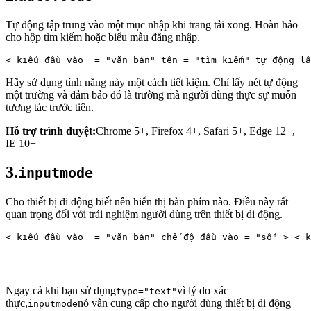
Tự động tập trung vào một mục nhập khi trang tải xong. Hoàn hảo
cho hộp tìm kiếm hoặc biểu mẫu đăng nhập.
< 
kiểu 
đầu vào
 = 
"văn bản"
 tên = 
"tìm kiếm"
 tự động lấ
Hãy sử dụng tính năng này một cách tiết kiệm. Chỉ lấy nét tự động
một trường và đảm bảo đó là trường mà người dùng thực sự muốn
tương tác trước tiên.
Hỗ trợ trình duyệt:
Chrome 5+, Firefox 4+, Safari 5+, Edge 12+,
IE 10+
3.
inputmode
Cho thiết bị di động biết nên hiển thị bàn phím nào. Điều này rất
quan trọng đối với trải nghiệm người dùng trên thiết bị di động.
< 
kiểu 
đầu vào
 = 
"văn bản"
 chế độ đầu vào = 
"số"
 > < 
k
Ngay cả khi bạn sử dụng
vì lý do xác
type="text"
thực,
nó vẫn cung cấp cho người dùng thiết bị di động
inputmode