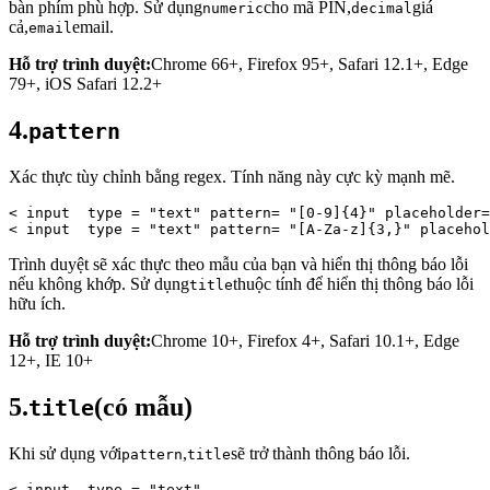
bàn phím phù hợp. Sử dụng
cho mã PIN,
giá
numeric
decimal
cả,
email.
email
Hỗ trợ trình duyệt:
Chrome 66+, Firefox 95+, Safari 12.1+, Edge
79+, iOS Safari 12.2+
4.
pattern
Xác thực tùy chỉnh bằng regex. Tính năng này cực kỳ mạnh mẽ.
< 
input 
type
 = 
"text"
 pattern= 
"[0-9]{4}"
 placeholder=
< 
input 
type
 = 
"text"
 pattern= 
"[A-Za-z]{3,}"
 placehol
Trình duyệt sẽ xác thực theo mẫu của bạn và hiển thị thông báo lỗi
nếu không khớp. Sử dụng
thuộc tính để hiển thị thông báo lỗi
title
hữu ích.
Hỗ trợ trình duyệt:
Chrome 10+, Firefox 4+, Safari 10.1+, Edge
12+, IE 10+
5.
(có mẫu)
title
Khi sử dụng với
,
sẽ trở thành thông báo lỗi.
pattern
title
< 
input 
type
 = 
"text"