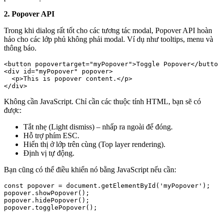
2. Popover API
Trong khi dialog rất tốt cho các tương tác modal, Popover API hoàn
hảo cho các lớp phủ không phải modal. Ví dụ như tooltips, menu và
thông báo.
<button popovertarget="myPopover">Toggle Popover</butto
<div id="myPopover" popover>

  <p>This is popover content.</p>

</div>
Không cần JavaScript. Chỉ cần các thuộc tính HTML, bạn sẽ có
được:
Tắt nhẹ (Light dismiss) – nhấp ra ngoài để đóng.
Hỗ trợ phím ESC.
Hiển thị ở lớp trên cùng (Top layer rendering).
Định vị tự động.
Bạn cũng có thể điều khiển nó bằng JavaScript nếu cần:
const popover = document.getElementById('myPopover');

popover.showPopover();

popover.hidePopover();

popover.togglePopover();