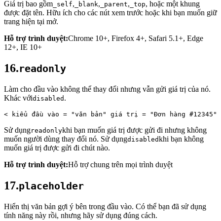
Giá trị bao gồm
,
,
,
, hoặc một khung
_self
_blank
_parent
_top
được đặt tên. Hữu ích cho các nút xem trước hoặc khi bạn muốn giữ
trang hiện tại mở.
Hỗ trợ trình duyệt:
Chrome 10+, Firefox 4+, Safari 5.1+, Edge
12+, IE 10+
16.
readonly
Làm cho đầu vào không thể thay đổi nhưng vẫn gửi giá trị của nó.
Khác với
.
disabled
< 
kiểu
 đầu vào = 
"văn bản"
 giá trị = 
"Đơn hàng #12345" 
Sử dụng
khi bạn muốn giá trị được gửi đi nhưng không
readonly
muốn người dùng thay đổi nó. Sử dụng
khi bạn không
disabled
muốn giá trị được gửi đi chút nào.
Hỗ trợ trình duyệt:
Hỗ trợ chung trên mọi trình duyệt
17.
placeholder
Hiển thị văn bản gợi ý bên trong đầu vào. Có thể bạn đã sử dụng
tính năng này rồi, nhưng hãy sử dụng đúng cách.