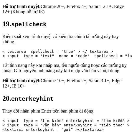
Hỗ trợ trình duyệt:
Chrome 20+, Firefox 4+, Safari 12.1+, Edge
12+ (Không hỗ trợ IE)
19.
spellcheck
Kiểm soát xem trình duyệt có kiểm tra chính tả trường này hay
không.
< 
textarea 
spellcheck
 = 
"true"
 > 
</ 
textarea
 > 
< 
input 
type
 = 
"text" 
name
 = 
"code" 
spellcheck
 = 
"fa
Tắt tính năng này khi nhập mã, tên người dùng hoặc các trường kỹ
thuật. Giữ nguyên tính năng này khi nhập văn bản và nội dung.
Hỗ trợ trình duyệt:
Chrome 10+, Firefox 2+, Safari 3.1+, Edge
12+, IE 10+
20.
enterkeyhint
Thay đổi nhãn phím Enter trên bàn phím di động.
< 
input 
type
 = 
"tìm kiếm"
 enterkeyhint = 
"tìm kiếm"
 > 
< 
input 
type
 = 
"văn bản"
 enterkeyhint = 
"tiếp theo"
 > 
<textarea enterkeyhint = 
"gửi"
 ></textarea>