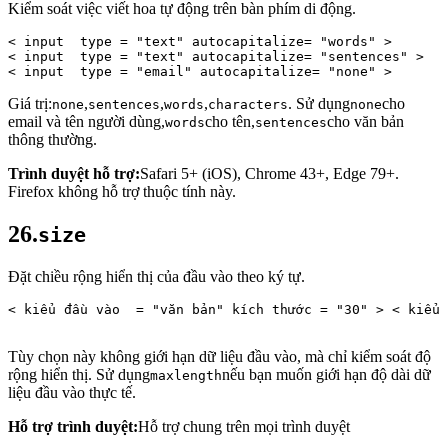
Kiểm soát việc viết hoa tự động trên bàn phím di động.
< 
input 
type
 = 
"text"
 autocapitalize= 
"words"
 > 
< 
input 
type
 = 
"text"
 autocapitalize= 
"sentences"
 > 
< 
input 
type
 = 
"email"
 autocapitalize= 
"none"
 >
Giá trị:
,
,
,
. Sử dụng
cho
none
sentences
words
characters
none
email và tên người dùng,
cho tên,
cho văn bản
words
sentences
thông thường.
Trình duyệt hỗ trợ:
Safari 5+ (iOS), Chrome 43+, Edge 79+.
Firefox không hỗ trợ thuộc tính này.
26.
size
Đặt chiều rộng hiển thị của đầu vào theo ký tự.
< 
kiểu 
đầu vào
 = 
"văn bản"
 kích thước = 
"30"
 > < 
kiểu 
Tùy chọn này không giới hạn dữ liệu đầu vào, mà chỉ kiểm soát độ
rộng hiển thị. Sử dụng
nếu bạn muốn giới hạn độ dài dữ
maxlength
liệu đầu vào thực tế.
Hỗ trợ trình duyệt:
Hỗ trợ chung trên mọi trình duyệt