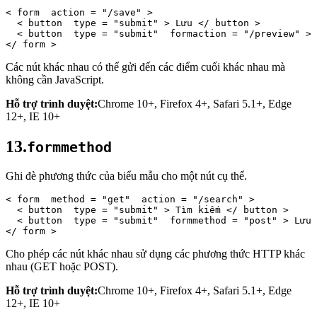
< 
form 
action
 = 
"/save"
 > 
< 
button 
type
 = 
"submit"
 >
 Lưu 
</ 
button
 > 
< 
button 
type
 = 
"submit" 
formaction
 = 
"/preview"
 >
 
</ 
form
 >
Các nút khác nhau có thể gửi đến các điểm cuối khác nhau mà
không cần JavaScript.
Hỗ trợ trình duyệt:
Chrome 10+, Firefox 4+, Safari 5.1+, Edge
12+, IE 10+
13.
formmethod
Ghi đè phương thức của biểu mẫu cho một nút cụ thể.
< 
form 
method
 = 
"get" 
action
 = 
"/search"
 > 
< 
button 
type
 = 
"submit"
 >
 Tìm kiếm 
</ 
button
 > 
< 
button 
type
 = 
"submit" 
formmethod
 = 
"post"
 >
 Lưu 
</ 
form
 >
Cho phép các nút khác nhau sử dụng các phương thức HTTP khác
nhau (GET hoặc POST).
Hỗ trợ trình duyệt:
Chrome 10+, Firefox 4+, Safari 5.1+, Edge
12+, IE 10+