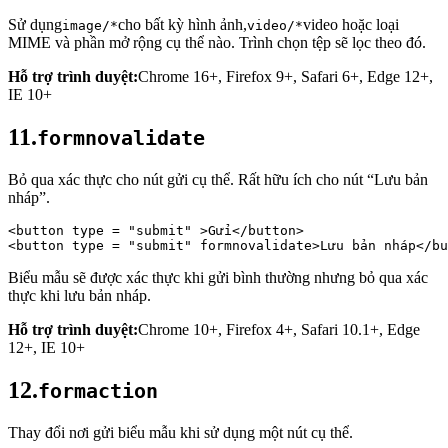
Sử dụng
cho bất kỳ hình ảnh,
video hoặc loại
image/*
video/*
MIME và phần mở rộng cụ thể nào. Trình chọn tệp sẽ lọc theo đó.
Hỗ trợ trình duyệt:
Chrome 16+, Firefox 9+, Safari 6+, Edge 12+,
IE 10+
11.
formnovalidate
Bỏ qua xác thực cho nút gửi cụ thể. Rất hữu ích cho nút “Lưu bản
nháp”.
<button 
type
 = 
"submit"
 >Gửi</button> 
<button 
type
 = 
"submit"
 formnovalidate>Lưu bản nháp</bu
Biểu mẫu sẽ được xác thực khi gửi bình thường nhưng bỏ qua xác
thực khi lưu bản nháp.
Hỗ trợ trình duyệt:
Chrome 10+, Firefox 4+, Safari 10.1+, Edge
12+, IE 10+
12.
formaction
Thay đổi nơi gửi biểu mẫu khi sử dụng một nút cụ thể.