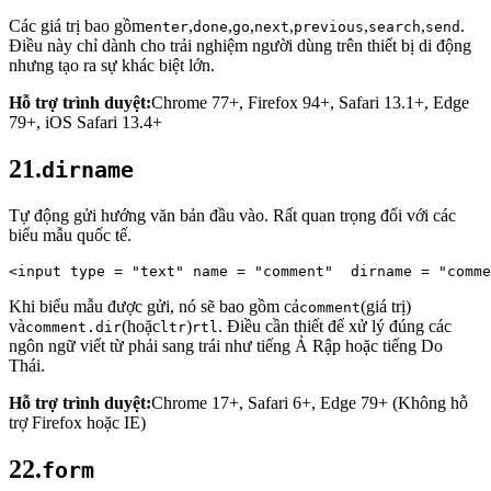
Các giá trị bao gồm
,
,
,
,
,
,
.
enter
done
go
next
previous
search
send
Điều này chỉ dành cho trải nghiệm người dùng trên thiết bị di động
nhưng tạo ra sự khác biệt lớn.
Hỗ trợ trình duyệt:
Chrome 77+, Firefox 94+, Safari 13.1+, Edge
79+, iOS Safari 13.4+
21.
dirname
Tự động gửi hướng văn bản đầu vào. Rất quan trọng đối với các
biểu mẫu quốc tế.
<input 
type
 = 
"text"
 name = 
"comment" 
dirname
 = 
"comme
Khi biểu mẫu được gửi, nó sẽ bao gồm cả
(giá trị)
comment
và
(hoặc
)
. Điều cần thiết để xử lý đúng các
comment.dir
ltr
rtl
ngôn ngữ viết từ phải sang trái như tiếng Ả Rập hoặc tiếng Do
Thái.
Hỗ trợ trình duyệt:
Chrome 17+, Safari 6+, Edge 79+ (Không hỗ
trợ Firefox hoặc IE)
22.
form