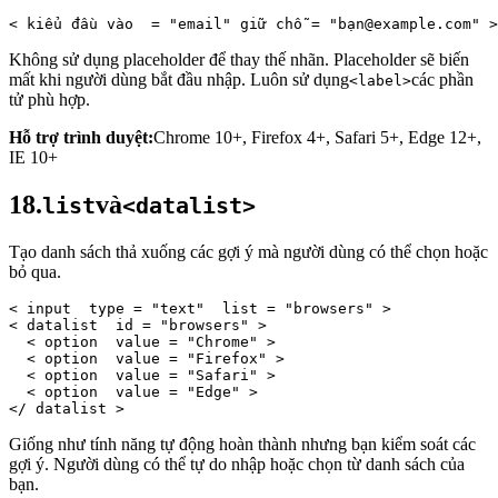
< 
kiểu 
đầu vào
 = 
"email"
 giữ chỗ = 
"bạn@example.com"
 >
Không sử dụng placeholder để thay thế nhãn. Placeholder sẽ biến
mất khi người dùng bắt đầu nhập. Luôn sử dụng
các phần
<label>
tử phù hợp.
Hỗ trợ trình duyệt:
Chrome 10+, Firefox 4+, Safari 5+, Edge 12+,
IE 10+
18.
và
list
<datalist>
Tạo danh sách thả xuống các gợi ý mà người dùng có thể chọn hoặc
bỏ qua.
< 
input 
type
 = 
"text" 
list
 = 
"browsers"
 > 
< 
datalist 
id
 = 
"browsers"
 > 
< 
option 
value
 = 
"Chrome"
 > 
< 
option 
value
 = 
"Firefox"
 > 
< 
option 
value
 = 
"Safari"
 > 
< 
option 
value
 = 
"Edge"
 > 
</ 
datalist
 >
Giống như tính năng tự động hoàn thành nhưng bạn kiểm soát các
gợi ý. Người dùng có thể tự do nhập hoặc chọn từ danh sách của
bạn.