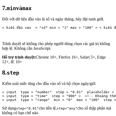
7.
và
min
max
Đối với dữ liệu đầu vào là số và ngày tháng, hãy đặt ranh giới.
< 
kiểu 
đầu vào
 = 
"số" 
min
 = 
"1" 
max
 = 
"100"
 > < 
kiểu 
đ
Trình duyệt sẽ không cho phép người dùng chọn các giá trị không
hợp lệ. Không cần JavaScript.
Hỗ trợ trình duyệt:
Chrome 10+, Firefox 16+, Safari 5+, Edge
12+, IE 10+
8.
step
Kiểm soát mức tăng cho đầu vào số và bộ chọn ngày/giờ.
< 
input 
type
 = 
"number" 
step
 = 
"0.01" 
placeholder
 = 
< 
input 
type
 = 
"time" 
step
 = 
"900"
 > 
<!-- Khoảng thờ
< 
input 
type
 = 
"range" 
min
 = 
"0" 
max
 = 
"100" 
step
 =
Sử dụng
cho tiền tệ,
cho số thập phân mà
step="0.01"
step="any"
không có hạn chế nào.