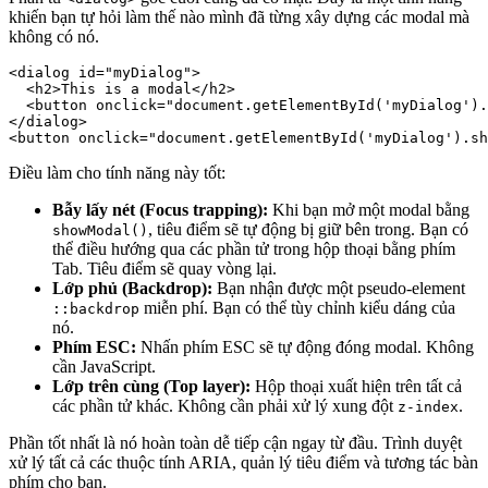
khiến bạn tự hỏi làm thế nào mình đã từng xây dựng các modal mà
không có nó.
<dialog id="myDialog">

  <h2>This is a modal</h2>

  <button onclick="document.getElementById('myDialog').
</dialog>

<button onclick="document.getElementById('myDialog').sh
Điều làm cho tính năng này tốt:
Bẫy lấy nét (Focus trapping):
Khi bạn mở một modal bằng
, tiêu điểm sẽ tự động bị giữ bên trong. Bạn có
showModal()
thể điều hướng qua các phần tử trong hộp thoại bằng phím
Tab. Tiêu điểm sẽ quay vòng lại.
Lớp phủ (Backdrop):
Bạn nhận được một pseudo-element
miễn phí. Bạn có thể tùy chỉnh kiểu dáng của
::backdrop
nó.
Phím ESC:
Nhấn phím ESC sẽ tự động đóng modal. Không
cần JavaScript.
Lớp trên cùng (Top layer):
Hộp thoại xuất hiện trên tất cả
các phần tử khác. Không cần phải xử lý xung đột
.
z-index
Phần tốt nhất là nó hoàn toàn dễ tiếp cận ngay từ đầu. Trình duyệt
xử lý tất cả các thuộc tính ARIA, quản lý tiêu điểm và tương tác bàn
phím cho bạn.