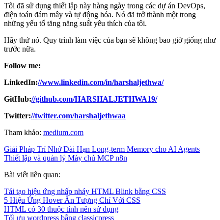
Tôi đã sử dụng thiết lập này hàng ngày trong các dự án DevOps,
điện toán đám mây và tự động hóa. Nó đã trở thành một trong
những yếu tố tăng năng suất yêu thích của tôi.
Hãy thử nó. Quy trình làm việc của bạn sẽ không bao giờ giống như
trước nữa.
Follow me:
LinkedIn:
//www.linkedin.com/in/harshaljethwa/
GitHub:
//github.com/HARSHALJETHWA19/
Twitter:
//twitter.com/harshaljethwaa
Tham khảo:
medium.com
Giải Pháp Trí Nhớ Dài Hạn Long-term Memory cho AI Agents
Thiết lập và quản lý Máy chủ MCP n8n
Bài viết liên quan:
Tái tạo hiệu ứng nhấp nháy HTML Blink bằng CSS
5 Hiệu Ứng Hover Ấn Tượng Chỉ Với CSS
HTML có 30 thuộc tính nên sử dụng
Tối ưu wordpress bằng classicpress