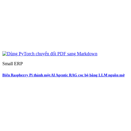
Small ERP
Biến Raspberry Pi thành một AI Agentic RAG cục bộ bằng LLM nguồn mở