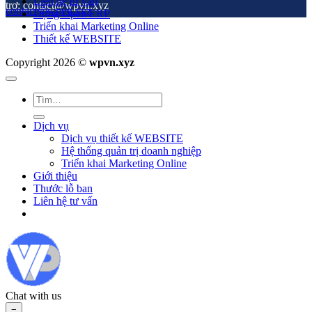
Liên hệ tư vấn
trợ: contact@wpvn.xyz
contact@wpvn.xyz
Dựng Open ERP
Triển khai Marketing Online
Thiết kế WEBSITE
Copyright 2026 ©
wpvn.xyz
Dịch vụ
Dịch vụ thiết kế WEBSITE
Hệ thống quản trị doanh nghiệp
Triển khai Marketing Online
Giới thiệu
Thước lỗ ban
Liên hệ tư vấn
Chat with us
−