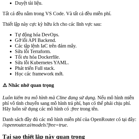
Duyệt tài liệu.
Tất cả đều nằm trong VS Code. Và tất cả đều miễn phí.
Thiết lập này cực kỳ hữu ích cho các lĩnh vực sau:
Tự động hóa DevOps.
Gỡ lỗi API Backend.
Các tập lệnh IaC trên đám mây.
Sửa lỗi Terraform.
Tối ưu hóa Dockerfile.
Sửa lỗi Kubernetes YAML.
Phát triển Full stack.
Học các framework mới.
⚠️ Nhắc nhở quan trọng
Luôn kiểm tra mô hình mà Cline đang sử dụng.
Nếu mô hình miễn
phí vô tình chuyển sang mô hình trả phí, bạn có thể phải chịu phí.
Hãy luôn sử dụng các mô hình có
:free
trong tên.
Danh sách đầy đủ các mô hình miễn phí của OpenRouter có tại đây:
//openrouter.ai/models?free=true
.
Tại sao thiết lập này quan trọng