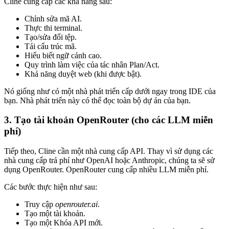
Cline cung cấp các khả năng sau:
Chỉnh sửa mã AI.
Thực thi terminal.
Tạo/sửa đổi tệp.
Tái cấu trúc mã.
Hiểu biết ngữ cảnh cao.
Quy trình làm việc của tác nhân Plan/Act.
Khả năng duyệt web (khi được bật).
Nó giống như có một nhà phát triển cấp dưới ngay trong IDE của
bạn. Nhà phát triển này có thể đọc toàn bộ dự án của bạn.
3. Tạo tài khoản OpenRouter (cho các LLM miễn
phí)
Tiếp theo, Cline cần một nhà cung cấp API. Thay vì sử dụng các
nhà cung cấp trả phí như OpenAI hoặc Anthropic, chúng ta sẽ sử
dụng OpenRouter. OpenRouter cung cấp nhiều LLM miễn phí.
Các bước thực hiện như sau:
Truy cập
openrouter.ai
.
Tạo một tài khoản.
Tạo một Khóa API mới.