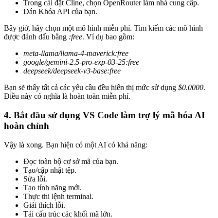
Trong cài đặt Cline, chọn OpenRouter làm nhà cung cấp.
Dán Khóa API của bạn.
Bây giờ, hãy chọn một mô hình miễn phí. Tìm kiếm các mô hình
được đánh dấu bằng
:free
. Ví dụ bao gồm:
meta-llama/llama-4-maverick:free
google/gemini-2.5-pro-exp-03-25:free
deepseek/deepseek-v3-base:free
Bạn sẽ thấy tất cả các yêu cầu đều hiển thị mức sử dụng
$0.0000
.
Điều này có nghĩa là hoàn toàn miễn phí.
4. Bắt đầu sử dụng VS Code làm trợ lý mã hóa AI
hoàn chỉnh
Vậy là xong. Bạn hiện có một AI có khả năng:
Đọc toàn bộ cơ sở mã của bạn.
Tạo/cập nhật tệp.
Sửa lỗi.
Tạo tính năng mới.
Thực thi lệnh terminal.
Giải thích lỗi.
Tái cấu trúc các khối mã lớn.