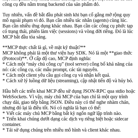
công cụ đều nằm trong backend của sản phẩm đó.
Tuy nhiên, vấn đề bắt đầu phát sinh khi bạn cố gắng mở rộng quy
mô ngoài phạm vi đó. Bạn cần nhiều tác nhân (agents) cùng lúc.
Bạn cần nhiều ứng dụng khác nhau. Bạn cần các công cụ phức tạp
có trạng thái, phiên làm việc (sessions) và vòng đời riêng. Đó là lúc
MCP bắt đầu tỏa sáng.
**MCP thực chất là gì, về mặt kỹ thuật?**
MCP không phải là một thư viện hay SDK. Nó là một **giao thức
(Protocol)**. Ở cấp độ cao, MCP định nghĩa:
* Cách một “máy chủ công cụ” (tool server) công bố khả năng của
nó: các công cụ, các mẫu prompt, các tài nguyên.
* Cách một client yêu cầu gọi công cụ và nhận kết quả.
* Cách xử lý luồng dữ liệu (streaming), cập nhật tiến độ và hủy bỏ.
Hầu hết các triển khai MCP đều sử dụng JSON-RPC qua stdio hoặc
WebSockets. Vì vậy, máy chủ MCP của bạn chỉ là một quy trình
chạy dài, giao tiếp bằng JSON. Điều này có thể nghe nhàm chán,
nhưng đó lại là điều tốt. Nó có nghĩa là bạn có thể:
* Viết các máy chủ MCP bằng bất kỳ ngôn ngữ lập trình nào.
* Triển khai chúng dưới dạng các dịch vụ riêng biệt hoặc sidecar
container.
* Tái sử dụng chúng trên nhiều mô hình và client khác nhau.