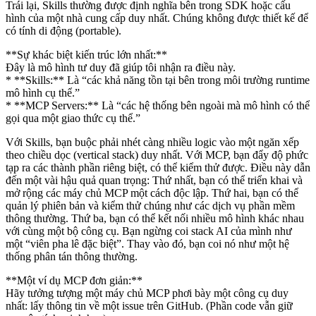
Trái lại, Skills thường được định nghĩa bên trong SDK hoặc cấu
hình của một nhà cung cấp duy nhất. Chúng không được thiết kế để
có tính di động (portable).
**Sự khác biệt kiến trúc lớn nhất:**
Đây là mô hình tư duy đã giúp tôi nhận ra điều này.
* **Skills:** Là “các khả năng tồn tại bên trong môi trường runtime
mô hình cụ thể.”
* **MCP Servers:** Là “các hệ thống bên ngoài mà mô hình có thể
gọi qua một giao thức cụ thể.”
Với Skills, bạn buộc phải nhét càng nhiều logic vào một ngăn xếp
theo chiều dọc (vertical stack) duy nhất. Với MCP, bạn đẩy độ phức
tạp ra các thành phần riêng biệt, có thể kiểm thử được. Điều này dẫn
đến một vài hậu quả quan trọng: Thứ nhất, bạn có thể triển khai và
mở rộng các máy chủ MCP một cách độc lập. Thứ hai, bạn có thể
quản lý phiên bản và kiểm thử chúng như các dịch vụ phần mềm
thông thường. Thứ ba, bạn có thể kết nối nhiều mô hình khác nhau
với cùng một bộ công cụ. Bạn ngừng coi stack AI của mình như
một “viên pha lê đặc biệt”. Thay vào đó, bạn coi nó như một hệ
thống phân tán thông thường.
**Một ví dụ MCP đơn giản:**
Hãy tưởng tượng một máy chủ MCP phơi bày một công cụ duy
nhất: lấy thông tin về một issue trên GitHub. (Phần code vẫn giữ