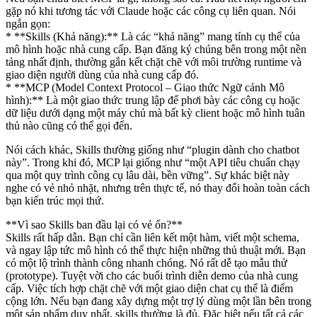
gặp nó khi tương tác với Claude hoặc các công cụ liên quan. Nói
ngắn gọn:
* **Skills (Khả năng):** Là các “khả năng” mang tính cụ thể của
mô hình hoặc nhà cung cấp. Bạn đăng ký chúng bên trong một nền
tảng nhất định, thường gắn kết chặt chẽ với môi trường runtime và
giao diện người dùng của nhà cung cấp đó.
* **MCP (Model Context Protocol – Giao thức Ngữ cảnh Mô
hình):** Là một giao thức trung lập để phơi bày các công cụ hoặc
dữ liệu dưới dạng một máy chủ mà bất kỳ client hoặc mô hình tuân
thủ nào cũng có thể gọi đến.
Nói cách khác, Skills thường giống như “plugin dành cho chatbot
này”. Trong khi đó, MCP lại giống như “một API tiêu chuẩn chạy
qua một quy trình công cụ lâu dài, bền vững”. Sự khác biệt này
nghe có vẻ nhỏ nhặt, nhưng trên thực tế, nó thay đổi hoàn toàn cách
bạn kiến trúc mọi thứ.
**Vì sao Skills ban đầu lại có vẻ ổn?**
Skills rất hấp dẫn. Bạn chỉ cần liên kết một hàm, viết một schema,
và ngay lập tức mô hình có thể thực hiện những thủ thuật mới. Bạn
có một lộ trình thành công nhanh chóng. Nó rất dễ tạo mẫu thử
(prototype). Tuyệt vời cho các buổi trình diễn demo của nhà cung
cấp. Việc tích hợp chặt chẽ với một giao diện chat cụ thể là điểm
cộng lớn. Nếu bạn đang xây dựng một trợ lý dùng một lần bên trong
một sản phẩm duy nhất, skills thường là đủ. Đặc biệt nếu tất cả các