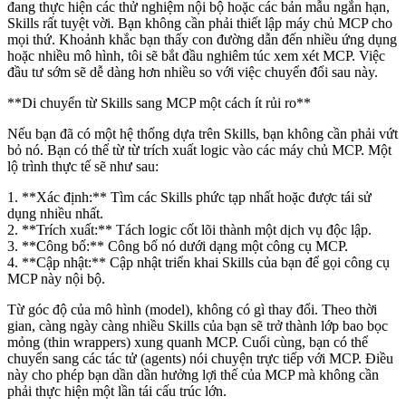
đang thực hiện các thử nghiệm nội bộ hoặc các bản mẫu ngắn hạn,
Skills rất tuyệt vời. Bạn không cần phải thiết lập máy chủ MCP cho
mọi thứ. Khoảnh khắc bạn thấy con đường dẫn đến nhiều ứng dụng
hoặc nhiều mô hình, tôi sẽ bắt đầu nghiêm túc xem xét MCP. Việc
đầu tư sớm sẽ dễ dàng hơn nhiều so với việc chuyển đổi sau này.
**Di chuyển từ Skills sang MCP một cách ít rủi ro**
Nếu bạn đã có một hệ thống dựa trên Skills, bạn không cần phải vứt
bỏ nó. Bạn có thể từ từ trích xuất logic vào các máy chủ MCP. Một
lộ trình thực tế sẽ như sau:
1. **Xác định:** Tìm các Skills phức tạp nhất hoặc được tái sử
dụng nhiều nhất.
2. **Trích xuất:** Tách logic cốt lõi thành một dịch vụ độc lập.
3. **Công bố:** Công bố nó dưới dạng một công cụ MCP.
4. **Cập nhật:** Cập nhật triển khai Skills của bạn để gọi công cụ
MCP này nội bộ.
Từ góc độ của mô hình (model), không có gì thay đổi. Theo thời
gian, càng ngày càng nhiều Skills của bạn sẽ trở thành lớp bao bọc
mỏng (thin wrappers) xung quanh MCP. Cuối cùng, bạn có thể
chuyển sang các tác tử (agents) nói chuyện trực tiếp với MCP. Điều
này cho phép bạn dần dần hưởng lợi thế của MCP mà không cần
phải thực hiện một lần tái cấu trúc lớn.