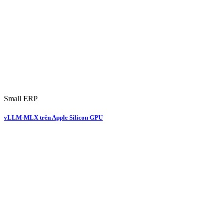
Small ERP
vLLM-MLX trên Apple Silicon GPU