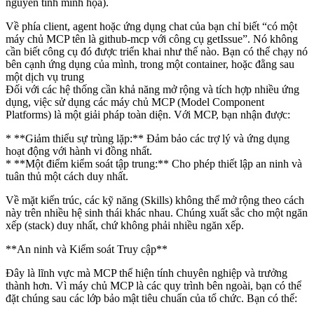
nguyên tính minh họa).
Về phía client, agent hoặc ứng dụng chat của bạn chỉ biết “có một
máy chủ MCP tên là github-mcp với công cụ getIssue”. Nó không
cần biết công cụ đó được triển khai như thế nào. Bạn có thể chạy nó
bên cạnh ứng dụng của mình, trong một container, hoặc đằng sau
một dịch vụ trung
Đối với các hệ thống cần khả năng mở rộng và tích hợp nhiều ứng
dụng, việc sử dụng các máy chủ MCP (Model Component
Platforms) là một giải pháp toàn diện. Với MCP, bạn nhận được:
* **Giảm thiểu sự trùng lặp:** Đảm bảo các trợ lý và ứng dụng
hoạt động với hành vi đồng nhất.
* **Một điểm kiểm soát tập trung:** Cho phép thiết lập an ninh và
tuân thủ một cách duy nhất.
Về mặt kiến trúc, các kỹ năng (Skills) không thể mở rộng theo cách
này trên nhiều hệ sinh thái khác nhau. Chúng xuất sắc cho một ngăn
xếp (stack) duy nhất, chứ không phải nhiều ngăn xếp.
**An ninh và Kiểm soát Truy cập**
Đây là lĩnh vực mà MCP thể hiện tính chuyên nghiệp và trưởng
thành hơn. Vì máy chủ MCP là các quy trình bên ngoài, bạn có thể
đặt chúng sau các lớp bảo mật tiêu chuẩn của tổ chức. Bạn có thể: