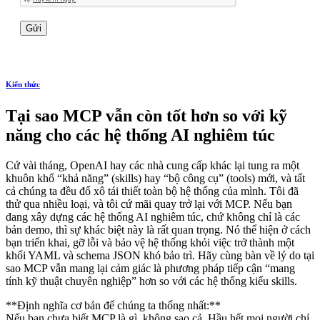
Kiến thức
Tại sao MCP vẫn còn tốt hơn so với kỹ
năng cho các hệ thống AI nghiêm túc
Cứ vài tháng, OpenAI hay các nhà cung cấp khác lại tung ra một
khuôn khổ “khả năng” (skills) hay “bộ công cụ” (tools) mới, và tất
cả chúng ta đều đổ xô tái thiết toàn bộ hệ thống của mình. Tôi đã
thử qua nhiều loại, và tôi cứ mãi quay trở lại với MCP. Nếu bạn
đang xây dựng các hệ thống AI nghiêm túc, chứ không chỉ là các
bản demo, thì sự khác biệt này là rất quan trọng. Nó thể hiện ở cách
bạn triển khai, gỡ lỗi và bảo vệ hệ thống khỏi việc trở thành một
khối YAML và schema JSON khó bảo trì. Hãy cùng bàn về lý do tại
sao MCP vẫn mang lại cảm giác là phương pháp tiếp cận “mang
tính kỹ thuật chuyên nghiệp” hơn so với các hệ thống kiểu skills.
**Định nghĩa cơ bản để chúng ta thống nhất:**
Nếu bạn chưa biết MCP là gì, không sao cả. Hầu hết mọi người chỉ