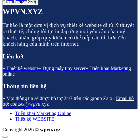
Tải thêm
(
8
/ 260)
WPVN.XYZ
Tự hào là một đơn vị dịch vụ thiết kế website đi từ lý thuyết
ra thực tế, chúng tôi tự tin đáp ứng mọi yêu cầu của quý
khách, nhằm giúp quý khách có thể tiếp cận tốt hơn đến
khách hàng của mình trên internet.
Liên kết
» Thiết kế website
» Dựng máy tiny server
» Triển khai Marketing
online
Thông tin liên hệ
» Mọi thông tin sẽ được hỗ trợ 24/7 trên các group Zalo
»
Email hỗ
Liên hệ tư vấn
trợ: contact@wpvn.xyz
contact@wpvn.xyz
Dựng Open ERP
Triển khai Marketing Online
Thiết kế WEBSITE
Copyright 2026 ©
wpvn.xyz