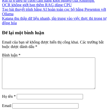
Rút ra 4 điều từ cuốn cẩm nang khởi nghiệp của Anthropic
OCR không giới hạn thêm RAG dùng CPU
Tạo bài thuyết trình bằng AI hoàn toàn cục bộ bằng Presenton với
Ollama
Katana thu thập dữ liệu nhanh, tập trung vào việc thực thi trong tự
động hóa
Để lại một bình luận
Email của bạn sẽ không được hiển thị công khai.
Các trường bắt
buộc được đánh dấu
*
Bình luận
*
Họ tên
*
Email