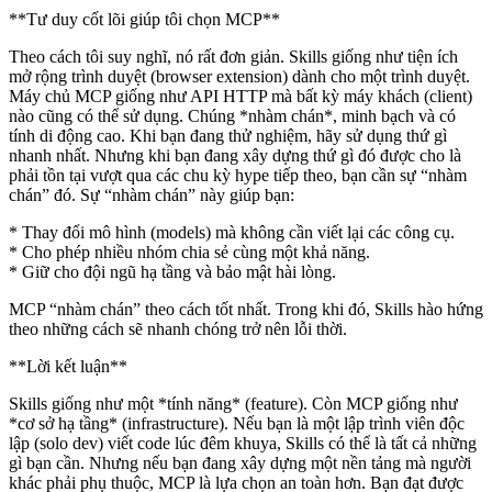
**Tư duy cốt lõi giúp tôi chọn MCP**
Theo cách tôi suy nghĩ, nó rất đơn giản. Skills giống như tiện ích
mở rộng trình duyệt (browser extension) dành cho một trình duyệt.
Máy chủ MCP giống như API HTTP mà bất kỳ máy khách (client)
nào cũng có thể sử dụng. Chúng *nhàm chán*, minh bạch và có
tính di động cao. Khi bạn đang thử nghiệm, hãy sử dụng thứ gì
nhanh nhất. Nhưng khi bạn đang xây dựng thứ gì đó được cho là
phải tồn tại vượt qua các chu kỳ hype tiếp theo, bạn cần sự “nhàm
chán” đó. Sự “nhàm chán” này giúp bạn:
* Thay đổi mô hình (models) mà không cần viết lại các công cụ.
* Cho phép nhiều nhóm chia sẻ cùng một khả năng.
* Giữ cho đội ngũ hạ tầng và bảo mật hài lòng.
MCP “nhàm chán” theo cách tốt nhất. Trong khi đó, Skills hào hứng
theo những cách sẽ nhanh chóng trở nên lỗi thời.
**Lời kết luận**
Skills giống như một *tính năng* (feature). Còn MCP giống như
*cơ sở hạ tầng* (infrastructure). Nếu bạn là một lập trình viên độc
lập (solo dev) viết code lúc đêm khuya, Skills có thể là tất cả những
gì bạn cần. Nhưng nếu bạn đang xây dựng một nền tảng mà người
khác phải phụ thuộc, MCP là lựa chọn an toàn hơn. Bạn đạt được