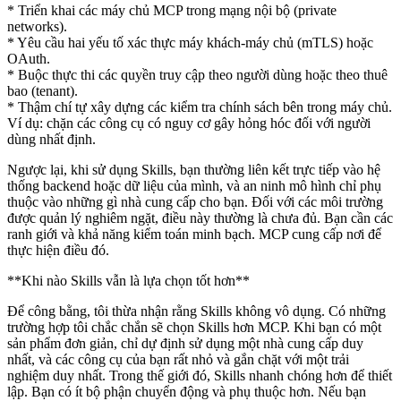
* Triển khai các máy chủ MCP trong mạng nội bộ (private
networks).
* Yêu cầu hai yếu tố xác thực máy khách-máy chủ (mTLS) hoặc
OAuth.
* Buộc thực thi các quyền truy cập theo người dùng hoặc theo thuê
bao (tenant).
* Thậm chí tự xây dựng các kiểm tra chính sách bên trong máy chủ.
Ví dụ: chặn các công cụ có nguy cơ gây hỏng hóc đối với người
dùng nhất định.
Ngược lại, khi sử dụng Skills, bạn thường liên kết trực tiếp vào hệ
thống backend hoặc dữ liệu của mình, và an ninh mô hình chỉ phụ
thuộc vào những gì nhà cung cấp cho bạn. Đối với các môi trường
được quản lý nghiêm ngặt, điều này thường là chưa đủ. Bạn cần các
ranh giới và khả năng kiểm toán minh bạch. MCP cung cấp nơi để
thực hiện điều đó.
**Khi nào Skills vẫn là lựa chọn tốt hơn**
Để công bằng, tôi thừa nhận rằng Skills không vô dụng. Có những
trường hợp tôi chắc chắn sẽ chọn Skills hơn MCP. Khi bạn có một
sản phẩm đơn giản, chỉ dự định sử dụng một nhà cung cấp duy
nhất, và các công cụ của bạn rất nhỏ và gắn chặt với một trải
nghiệm duy nhất. Trong thế giới đó, Skills nhanh chóng hơn để thiết
lập. Bạn có ít bộ phận chuyển động và phụ thuộc hơn. Nếu bạn