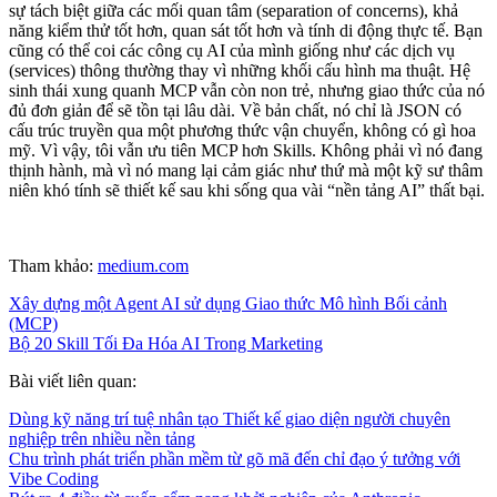
sự tách biệt giữa các mối quan tâm (separation of concerns), khả
năng kiểm thử tốt hơn, quan sát tốt hơn và tính di động thực tế. Bạn
cũng có thể coi các công cụ AI của mình giống như các dịch vụ
(services) thông thường thay vì những khối cấu hình ma thuật. Hệ
sinh thái xung quanh MCP vẫn còn non trẻ, nhưng giao thức của nó
đủ đơn giản để sẽ tồn tại lâu dài. Về bản chất, nó chỉ là JSON có
cấu trúc truyền qua một phương thức vận chuyển, không có gì hoa
mỹ. Vì vậy, tôi vẫn ưu tiên MCP hơn Skills. Không phải vì nó đang
thịnh hành, mà vì nó mang lại cảm giác như thứ mà một kỹ sư thâm
niên khó tính sẽ thiết kế sau khi sống qua vài “nền tảng AI” thất bại.
Tham khảo:
medium.com
Xây dựng một Agent AI sử dụng Giao thức Mô hình Bối cảnh
(MCP)
Bộ 20 Skill Tối Đa Hóa AI Trong Marketing
Bài viết liên quan:
Dùng kỹ năng trí tuệ nhân tạo Thiết kế giao diện người chuyên
nghiệp trên nhiều nền tảng
Chu trình phát triển phần mềm từ gõ mã đến chỉ đạo ý tưởng với
Vibe Coding