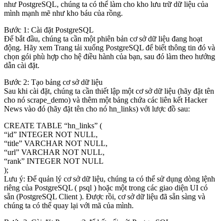
như PostgreSQL, chúng ta có thể làm cho kho lưu trữ dữ liệu của
mình mạnh mẽ như kho báu của rồng.
Bước 1: Cài đặt PostgreSQL
Để bắt đầu, chúng ta cần một phiên bản cơ sở dữ liệu đang hoạt
động. Hãy xem Trang tải xuống PostgreSQL để biết thông tin đó và
chọn gói phù hợp cho hệ điều hành của bạn, sau đó làm theo hướng
dẫn cài đặt.
Bước 2: Tạo bảng cơ sở dữ liệu
Sau khi cài đặt, chúng ta cần thiết lập một cơ sở dữ liệu (hãy đặt tên
cho nó scrape_demo) và thêm một bảng chứa các liên kết Hacker
News vào đó (hãy đặt tên cho nó hn_links) với lược đồ sau:
CREATE TABLE “hn_links” (
“id” INTEGER NOT NULL,
“title” VARCHAR NOT NULL,
“url” VARCHAR NOT NULL,
“rank” INTEGER NOT NULL
);
Lưu ý: Để quản lý cơ sở dữ liệu, chúng ta có thể sử dụng dòng lệnh
riêng của PostgreSQL ( psql ) hoặc một trong các giao diện UI có
sẵn (PostgreSQL Client ). Được rồi, cơ sở dữ liệu đã sẵn sàng và
chúng ta có thể quay lại với mã của mình.