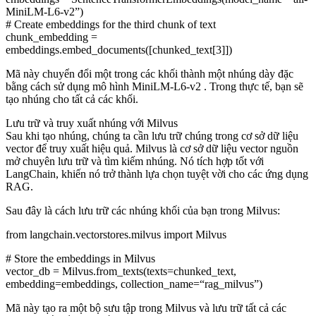
MiniLM-L6-v2”
)
# Create embeddings for the third chunk of text
chunk_embedding =
embeddings.embed_documents([chunked_text[3]])
Mã này chuyển đổi một trong các khối thành một nhúng dày đặc
bằng cách sử dụng mô hình MiniLM-L6-v2 . Trong thực tế, bạn sẽ
tạo nhúng cho tất cả các khối.
Lưu trữ và truy xuất nhúng với Milvus
Sau khi tạo nhúng, chúng ta cần lưu trữ chúng trong cơ sở dữ liệu
vector để truy xuất hiệu quả. Milvus là cơ sở dữ liệu vector nguồn
mở chuyên lưu trữ và tìm kiếm nhúng. Nó tích hợp tốt với
LangChain, khiến nó trở thành lựa chọn tuyệt vời cho các ứng dụng
RAG.
Sau đây là cách lưu trữ các nhúng khối của bạn trong Milvus:
from
langchain.vectorstores.milvus
import
Milvus
# Store the embeddings in Milvus
vector_db = Milvus.from_texts(texts=chunked_text,
embedding=embeddings, collection_name=
“rag_milvus”
)
Mã này tạo ra một bộ sưu tập trong Milvus và lưu trữ tất cả các