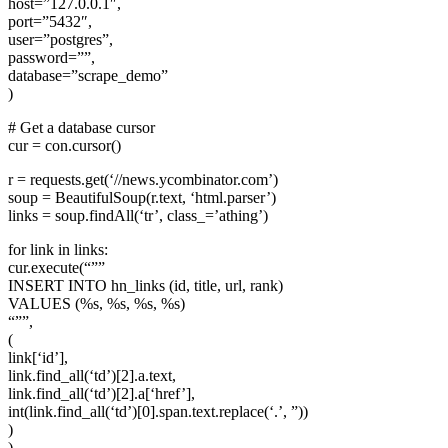
host=”127.0.0.1″,
port=”5432″,
user=”postgres”,
password=””,
database=”scrape_demo”
)
# Get a database cursor
cur = con.cursor()
r = requests.get(‘//news.ycombinator.com’)
soup = BeautifulSoup(r.text, ‘html.parser’)
links = soup.findAll(‘tr’, class_=’athing’)
for link in links:
cur.execute(“””
INSERT INTO hn_links (id, title, url, rank)
VALUES (%s, %s, %s, %s)
“””,
(
link[‘id’],
link.find_all(‘td’)[2].a.text,
link.find_all(‘td’)[2].a[‘href’],
int(link.find_all(‘td’)[0].span.text.replace(‘.’, ”))
)
)