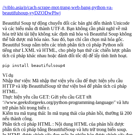
//viblo.asia/p/cach-scrape-mot-trang-web-bang-python-va-
beautifulsoup-vyDZODwPlwj
Beautiful Soup tự động chuyển đổi các bản ghi đến thành Unicode
và các biểu mẫu đi thành UTF-8. Bạn không cần phải nghĩ về mã
hóa trừ khi tài liệu không xác định mã hóa và Beautiful Soup không
thể bắt được mã hóa nào. Sau đó, bạn chỉ cần chọn mã hóa gốc.
Beautiful Soup nằm trên các trình phân tích cú pháp Python nổi
tiếng như LXML và HTML, cho phép bạn thử các chiến lược phân
tích cú pháp khác nhau hoặc đánh đổi tốc độ để lấy tính linh hoạt.
pip install beautifulsoup4
Ví dụ
Nhập thư viện: Mã nhập thư viện yêu cầu để thực hiện yêu cầu
HTTP và lớp BeautifulSoup từ thư viện bs4 để phân tích cú pháp
HTML.
Thực hiện yêu cầu GET: Gửi yêu cầu GET tới
‘//www.geeksforgeeks.org/python-programming-language/’ và lưu
trữ phản hồi trong biến r.
Kiểm tra mã trạng thái: In mã trạng thái của phản hồi, thường là 200
nếu thành công.
Phân tích cú pháp HTML : Nội dung HTML của phản hồi được
phân tích cú pháp bằng BeautifulSoup và lưu trữ trong biến soup.
In HTML được chỉnh sửa đẹp mắt: In phiên bản được chỉnh sửa đẹp