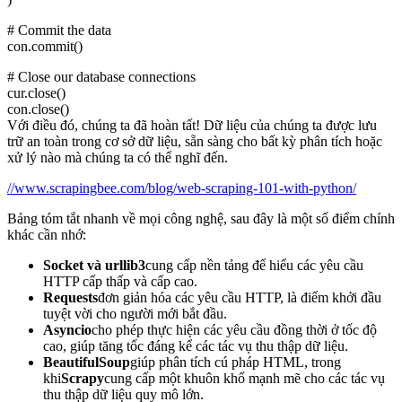
# Commit the data
con.commit()
# Close our database connections
cur.close()
con.close()
Với điều đó, chúng ta đã hoàn tất! Dữ liệu của chúng ta được lưu
trữ an toàn trong cơ sở dữ liệu, sẵn sàng cho bất kỳ phân tích hoặc
xử lý nào mà chúng ta có thể nghĩ đến.
//www.scrapingbee.com/blog/web-scraping-101-with-python/
Bảng tóm tắt nhanh về mọi công nghệ, sau đây là một số điểm chính
khác cần nhớ:
Socket và urllib3
cung cấp nền tảng để hiểu các yêu cầu
HTTP cấp thấp và cấp cao.
Requests
đơn giản hóa các yêu cầu HTTP, là điểm khởi đầu
tuyệt vời cho người mới bắt đầu.
Asyncio
cho phép thực hiện các yêu cầu đồng thời ở tốc độ
cao, giúp tăng tốc đáng kể các tác vụ thu thập dữ liệu.
BeautifulSoup
giúp phân tích cú pháp HTML, trong
khi
Scrapy
cung cấp một khuôn khổ mạnh mẽ cho các tác vụ
thu thập dữ liệu quy mô lớn.