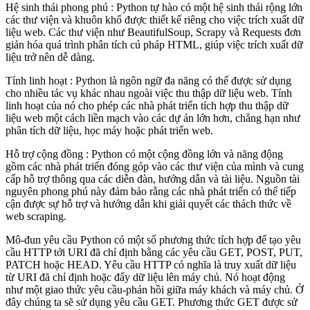
Hệ sinh thái phong phú : Python tự hào có một hệ sinh thái rộng lớn
các thư viện và khuôn khổ được thiết kế riêng cho việc trích xuất dữ
liệu web. Các thư viện như BeautifulSoup, Scrapy và Requests đơn
giản hóa quá trình phân tích cú pháp HTML, giúp việc trích xuất dữ
liệu trở nên dễ dàng.
Tính linh hoạt : Python là ngôn ngữ đa năng có thể được sử dụng
cho nhiều tác vụ khác nhau ngoài việc thu thập dữ liệu web. Tính
linh hoạt của nó cho phép các nhà phát triển tích hợp thu thập dữ
liệu web một cách liền mạch vào các dự án lớn hơn, chẳng hạn như
phân tích dữ liệu, học máy hoặc phát triển web.
Hỗ trợ cộng đồng : Python có một cộng đồng lớn và năng động
gồm các nhà phát triển đóng góp vào các thư viện của mình và cung
cấp hỗ trợ thông qua các diễn đàn, hướng dẫn và tài liệu. Nguồn tài
nguyên phong phú này đảm bảo rằng các nhà phát triển có thể tiếp
cận được sự hỗ trợ và hướng dẫn khi giải quyết các thách thức về
web scraping.
Mô-đun yêu cầu Python có một số phương thức tích hợp để tạo yêu
cầu HTTP tới URI đã chỉ định bằng các yêu cầu GET, POST, PUT,
PATCH hoặc HEAD. Yêu cầu HTTP có nghĩa là truy xuất dữ liệu
từ URI đã chỉ định hoặc đẩy dữ liệu lên máy chủ. Nó hoạt động
như một giao thức yêu cầu-phản hồi giữa máy khách và máy chủ. Ở
đây chúng ta sẽ sử dụng yêu cầu GET. Phương thức GET được sử