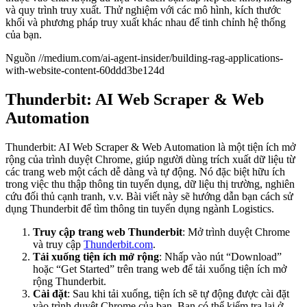
và quy trình truy xuất. Thử nghiệm với các mô hình, kích thước
khối và phương pháp truy xuất khác nhau để tinh chỉnh hệ thống
của bạn.
Nguồn //medium.com/ai-agent-insider/building-rag-applications-
with-website-content-60ddd3be124d
Thunderbit: AI Web Scraper & Web
Automation
Thunderbit: AI Web Scraper & Web Automation là một tiện ích mở
rộng của trình duyệt Chrome, giúp người dùng trích xuất dữ liệu từ
các trang web một cách dễ dàng và tự động. Nó đặc biệt hữu ích
trong việc thu thập thông tin tuyển dụng, dữ liệu thị trường, nghiên
cứu đối thủ cạnh tranh, v.v. Bài viết này sẽ hướng dẫn bạn cách sử
dụng Thunderbit để tìm thông tin tuyển dụng ngành Logistics.
Truy cập trang web Thunderbit
: Mở trình duyệt Chrome
và truy cập
Thunderbit.com
.
Tải xuống tiện ích mở rộng
: Nhấp vào nút “Download”
hoặc “Get Started” trên trang web để tải xuống tiện ích mở
rộng Thunderbit.
Cài đặt
: Sau khi tải xuống, tiện ích sẽ tự động được cài đặt
vào trình duyệt Chrome của bạn. Bạn có thể kiểm tra lại ở