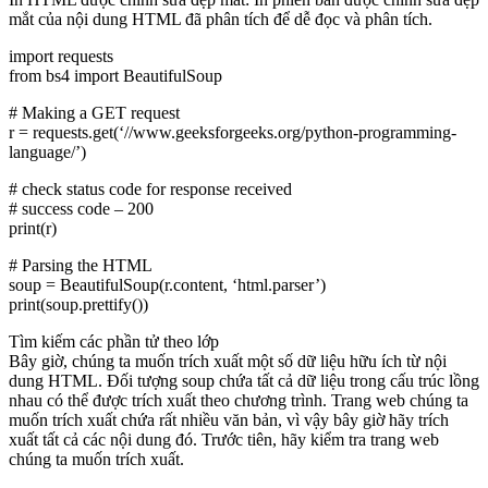
mắt của nội dung HTML đã phân tích để dễ đọc và phân tích.
import requests
from bs4 import BeautifulSoup
# Making a GET request
r = requests.get(‘//www.geeksforgeeks.org/python-programming-
language/’)
# check status code for response received
# success code – 200
print(r)
# Parsing the HTML
soup = BeautifulSoup(r.content, ‘html.parser’)
print(soup.prettify())
Tìm kiếm các phần tử theo lớp
Bây giờ, chúng ta muốn trích xuất một số dữ liệu hữu ích từ nội
dung HTML. Đối tượng soup chứa tất cả dữ liệu trong cấu trúc lồng
nhau có thể được trích xuất theo chương trình. Trang web chúng ta
muốn trích xuất chứa rất nhiều văn bản, vì vậy bây giờ hãy trích
xuất tất cả các nội dung đó. Trước tiên, hãy kiểm tra trang web
chúng ta muốn trích xuất.