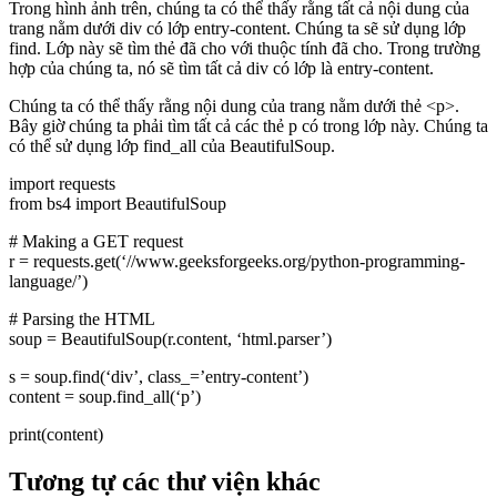
Trong hình ảnh trên, chúng ta có thể thấy rằng tất cả nội dung của
trang nằm dưới div có lớp entry-content. Chúng ta sẽ sử dụng lớp
find. Lớp này sẽ tìm thẻ đã cho với thuộc tính đã cho. Trong trường
hợp của chúng ta, nó sẽ tìm tất cả div có lớp là entry-content.
Chúng ta có thể thấy rằng nội dung của trang nằm dưới thẻ <p>.
Bây giờ chúng ta phải tìm tất cả các thẻ p có trong lớp này. Chúng ta
có thể sử dụng lớp find_all của BeautifulSoup.
import requests
from bs4 import BeautifulSoup
# Making a GET request
r = requests.get(‘//www.geeksforgeeks.org/python-programming-
language/’)
# Parsing the HTML
soup = BeautifulSoup(r.content, ‘html.parser’)
s = soup.find(‘div’, class_=’entry-content’)
content = soup.find_all(‘p’)
print(content)
Tương tự các thư viện khác