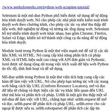
//www.geeksforgeeks.org/python-web-scraping-tutorial/
Selenium là một mô-đun Python phổ biến được sử dụng để tự động
hóa trình duyệt web. Nó cho phép các nhà phát triển kiểm soát trình
duyệt web theo chương trình, cho phép các tác vụ như thu thập dữ
liệu web, thử nghiệm tự động và tương tác ứng dụng web. Selenium
hỗ trợ nhiều trình duyệt web khác nhau, bao gồm Chrome, Firefox,
Safari và Edge, khiến nó trở thành một công cụ đa năng để tự động
hóa trình duyệt.
Module lxml trong Python là một thư viện mạnh mẽ để xử lý các tài
liệu XML và HTML. Nó cung cấp khả năng phân tích cú pháp
XML và HTML hiệu suất cao cùng với API đơn giản và Pythonic.
lxml được sử dụng rộng rãi trong việc trích xuất dữ liệu web Python
do tốc độ, tính linh hoạt và dễ sử dụng.
Mô-đun urllib trong Python là một thư viện tích hợp cung cấp các
hàm để làm việc với URL. Nó cho phép bạn tương tác với các trang
web bằng cách lấy URL (Uniform Resource Locators), mở và đọc
dữ liệu từ chúng và thực hiện các tác vụ khác liên quan đến URL
như mã hóa và phân tích cú pháp. Urllib là một gói thu thập một số
mô-đun để làm việc với URL, chẳng hạn như: urllib.request để mở
và đọc. urllib.parse để phân tích cú pháp URL. urllib.error cho các
ngoại lệ được nêu ra. urllib.robotparser để phân tích các tập tin