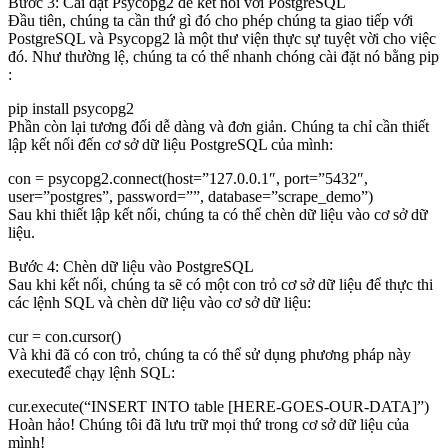
Bước 3: Cài đặt Psycopg2 để kết nối với PostgreSQL
Đầu tiên, chúng ta cần thứ gì đó cho phép chúng ta giao tiếp với
PostgreSQL và Psycopg2 là một thư viện thực sự tuyệt vời cho việc
đó. Như thường lệ, chúng ta có thể nhanh chóng cài đặt nó bằng pip
:
pip install psycopg2
Phần còn lại tương đối dễ dàng và đơn giản. Chúng ta chỉ cần thiết
lập kết nối đến cơ sở dữ liệu PostgreSQL của mình:
con = psycopg2.connect(host=”127.0.0.1″, port=”5432″,
user=”postgres”, password=””, database=”scrape_demo”)
Sau khi thiết lập kết nối, chúng ta có thể chèn dữ liệu vào cơ sở dữ
liệu.
Bước 4: Chèn dữ liệu vào PostgreSQL
Sau khi kết nối, chúng ta sẽ có một con trỏ cơ sở dữ liệu để thực thi
các lệnh SQL và chèn dữ liệu vào cơ sở dữ liệu:
cur = con.cursor()
Và khi đã có con trỏ, chúng ta có thể sử dụng phương pháp này
executeđể chạy lệnh SQL:
cur.execute(“INSERT INTO table [HERE-GOES-OUR-DATA]”)
Hoàn hảo! Chúng tôi đã lưu trữ mọi thứ trong cơ sở dữ liệu của
mình!