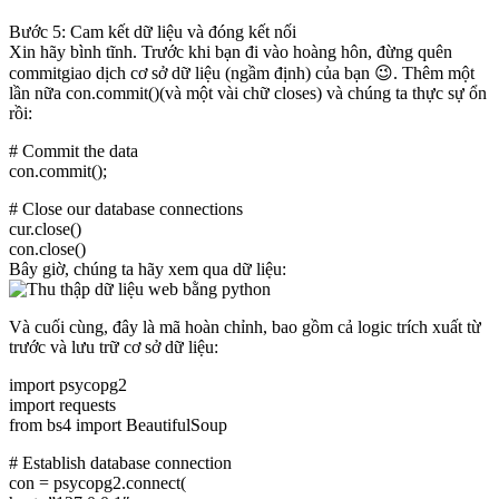
Bước 5: Cam kết dữ liệu và đóng kết nối
Xin hãy bình tĩnh. Trước khi bạn đi vào hoàng hôn, đừng quên
commitgiao dịch cơ sở dữ liệu (ngầm định) của bạn 😉. Thêm một
lần nữa con.commit()(và một vài chữ closes) và chúng ta thực sự ổn
rồi:
# Commit the data
con.commit();
# Close our database connections
cur.close()
con.close()
Bây giờ, chúng ta hãy xem qua dữ liệu:
Và cuối cùng, đây là mã hoàn chỉnh, bao gồm cả logic trích xuất từ ​​
trước và lưu trữ cơ sở dữ liệu:
import psycopg2
import requests
from bs4 import BeautifulSoup
# Establish database connection
con = psycopg2.connect(