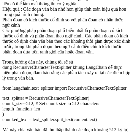
liệu có thể làm mất thông tin có ý nghĩa.
Hiệu quả : Các đoạn văn bản nhỏ hơn giúp tính toán hiệu quả hơn
trong quá trình nhúng.
Phân đoạn có kích thước cố định so với phân đoạn có nhận thức
ngữ cảnh
Các phương pháp phân đoạn phổ biến nhất là phân đoạn có kích
thước cố định và phân đoạn theo ngữ cảnh. Các phân đoạn có kích
thước cố định chia văn bản theo các khoảng thời gian được xác định
trước, trong khi phân đoạn theo ngữ cảnh điều chỉnh kích thước
phân đoạn dựa trên ranh giới câu hoặc đoạn văn.
Trong hướng dẫn này, chúng tôi sẽ sử
dụng RecursiveCharacterTextSplitter khung LangChain để thực
hiện phân đoạn, đảm bảo rằng các phần tách xảy ra tại các điểm hợp
lý trong văn bản.
from
langchain.text_splitter
import
RecursiveCharacterTextSplitter
text_splitter = RecursiveCharacterTextSplitter(
chunk_size=
512
,
# Set chunk size to 512 characters
length_function=
len
)
chunked_text = text_splitter.split_text(content.text)
Mã này chia văn bản đã thu thập thành các đoạn khoảng 512 ký tự,