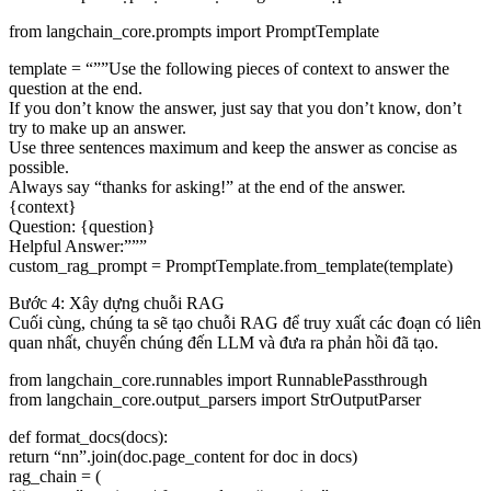
from
langchain_core.prompts
import
PromptTemplate
template =
“””Use the following pieces of context to answer the
question at the end.
If you don’t know the answer, just say that you don’t know, don’t
try to make up an answer.
Use three sentences maximum and keep the answer as concise as
possible.
Always say “thanks for asking!” at the end of the answer.
{context}
Question: {question}
Helpful Answer:”””
custom_rag_prompt = PromptTemplate.from_template(template)
Bước 4: Xây dựng chuỗi RAG
Cuối cùng, chúng ta sẽ tạo chuỗi RAG để truy xuất các đoạn có liên
quan nhất, chuyển chúng đến LLM và đưa ra phản hồi đã tạo.
from
langchain_core.runnables
import
RunnablePassthrough
from
langchain_core.output_parsers
import
StrOutputParser
def
format_docs
(
docs
):
return
“nn”
.join(doc.page_content
for
doc
in
docs)
rag_chain = (