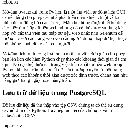
robot.txt
Mô-đun pyautogui trong Python là một thư viện tự động hóa GUI
đa nền tảng cho phép các nhà phát triển điều khiển chuột và bàn
phím để tự động hóa các tác vụ. Mặc dù không được thiết kế riêng
cho việc thu thập dữ liệu web, nhưng nó có thể được sử dụng kết
hợp với các thư viện thu thập dữ liệu web khác như Selenium để
tương tác với các trang web yêu cầu người dùng nhập dữ liệu hoặc
mô phỏng hành động của con người.
Mô-đun lịch trình trong Python là một thư viện đơn giản cho phép
bạn lên lịch các hàm Python chạy theo các khoảng thời gian đã chỉ
định. Nó đặc biệt hữu ích trong việc trích xuất dữ liệu web trong
Python khi bạn cần trích xuất dữ liệu thường xuyên từ một trang
web theo các khoảng thời gian được xác định trước, chẳng hạn như
hàng giờ, hàng ngày hoặc hàng tuần.
Lưu trữ dữ liệu trong PostgreSQL
Để lưu dữ liệu đã thu thập vào tệp CSV, chúng ta có thể sử dụng
csvmô-đun của Python. Hãy tiếp tục mã của chúng ta và lưu
datavào tệp CSV:
import csv