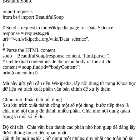
BeautifulSoup.
import
requests
from
bs4
import
BeautifulSoup
# Send a request to the Wikipedia page for Data Science
response = requests.get(
url=
“//en.wikipedia.org/wiki/Data_science”
,
)
# Parse the HTML content
soup = BeautifulSoup(response.content,
‘html.parser’
)
# Get textual content inside the main body of the article
content = soup.find(
id
=
“bodyContent”
)
print
(content.text)
Mã này gửi yêu cầu đến Wikipedia, lấy nội dung từ trang Khoa học
dữ liệu và trích xuất phần văn bản chính để xử lý thêm.
Chunking: Phân tích nội dung
Sau khi trích xuất thành công một số nội dung, bước tiếp theo là
chia nhỏ nội dung đó thành nhiều phần. Chia nhỏ nội dung quan
trọng vì một số lý do:
Độ chi tiết : Chia văn bản thành các phần nhỏ hơn giúp dễ dàng lấy
được thông tin có liên quan nhất.
Cải thiện ngữ nghĩa : Sử dụng một nhúng duy nhất cho toàn bộ tài