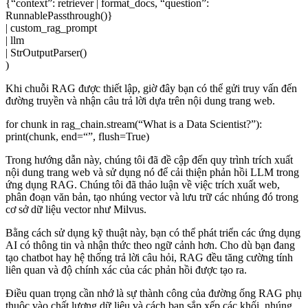
{
“context”
: retriever | format_docs,
“question”
:
RunnablePassthrough()}
| custom_rag_prompt
| llm
| StrOutputParser()
)
Khi chuỗi RAG được thiết lập, giờ đây bạn có thể gửi truy vấn đến
đường truyền và nhận câu trả lời dựa trên nội dung trang web.
for
chunk
in
rag_chain.stream(
“What is a Data Scientist?”
):
print
(chunk,
end
=
“”
,
flush
=True)
Trong hướng dẫn này, chúng tôi đã đề cập đến quy trình trích xuất
nội dung trang web và sử dụng nó để cải thiện phản hồi LLM trong
ứng dụng RAG. Chúng tôi đã thảo luận về việc trích xuất web,
phân đoạn văn bản, tạo nhúng vector và lưu trữ các nhúng đó trong
cơ sở dữ liệu vector như Milvus.
Bằng cách sử dụng kỹ thuật này, bạn có thể phát triển các ứng dụng
AI có thông tin và nhận thức theo ngữ cảnh hơn. Cho dù bạn đang
tạo chatbot hay hệ thống trả lời câu hỏi, RAG đều tăng cường tính
liên quan và độ chính xác của các phản hồi được tạo ra.
Điều quan trọng cần nhớ là sự thành công của đường ống RAG phụ
thuộc vào chất lượng dữ liệu và cách bạn sắp xếp các khối, nhúng