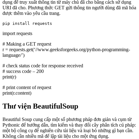
dụng để truy xuất thông tin từ máy chủ đã cho bằng cách sử dụng
URI đã cho. Phương thức GET gửi thông tin người dùng đã mã hóa
được thêm vào yêu cầu trang.
pip install requests
import requests
# Making a GET request
r = requests.get(‘//www.geeksforgeeks.org/python-programming-
language/’)
# check status code for response received
# success code – 200
print(r)
# print content of request
print(r.content)
Thư viện BeautifulSoup
Beautiful Soup cung cấp một số phương pháp đơn giản và cụm từ
Pythonic để hướng dẫn, tìm kiếm và thay đổi cây phân tích cú pháp:
một bộ công cụ để nghiên cứu tài liệu và loại bỏ những gì bạn cần.
Không cần nhiều mã để lập tài liệu cho một ứng dụng.