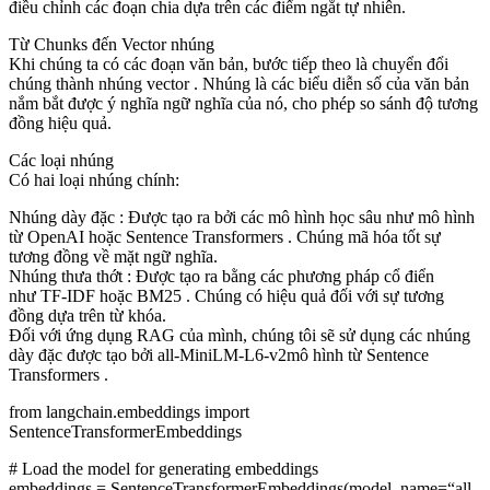
điều chỉnh các đoạn chia dựa trên các điểm ngắt tự nhiên.
Từ Chunks đến Vector nhúng
Khi chúng ta có các đoạn văn bản, bước tiếp theo là chuyển đổi
chúng thành nhúng vector . Nhúng là các biểu diễn số của văn bản
nắm bắt được ý nghĩa ngữ nghĩa của nó, cho phép so sánh độ tương
đồng hiệu quả.
Các loại nhúng
Có hai loại nhúng chính:
Nhúng dày đặc : Được tạo ra bởi các mô hình học sâu như mô hình
từ OpenAI hoặc Sentence Transformers . Chúng mã hóa tốt sự
tương đồng về mặt ngữ nghĩa.
Nhúng thưa thớt : Được tạo ra bằng các phương pháp cổ điển
như TF-IDF hoặc BM25 . Chúng có hiệu quả đối với sự tương
đồng dựa trên từ khóa.
Đối với ứng dụng RAG của mình, chúng tôi sẽ sử dụng các nhúng
dày đặc được tạo bởi all-MiniLM-L6-v2mô hình từ Sentence
Transformers .
from langchain.embeddings import
SentenceTransformerEmbeddings
# Load the model for generating embeddings
embeddings = SentenceTransformerEmbeddings(model_name=
“all-