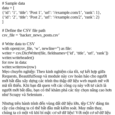
# Sample data
data = [
{‘id’: ‘1’, ‘title’: ‘Post 1’, ‘url’: ‘//example.com/1’, ‘rank’: 1},
{‘id’: ‘2’, ‘title’: ‘Post 2’, ‘url’: ‘//example.com/2’, ‘rank’: 2}
]
# Define the CSV file path
csv_file = ‘hacker_news_posts.csv’
# Write data to CSV
with open(csv_file, ‘w’, newline=”) as file:
writer = csv.DictWriter(file, fieldnames=[‘id’, ‘title’, ‘url’, ‘rank’])
writer.writeheader()
for row in data:
writer.writerow(row)
Mẹo chuyên nghiệp: Theo kinh nghiệm của tôi, sự kết hợp giữa
Requests, BeautifulSoup và module này csv hoàn hảo cho người
mới bắt đầu xây dựng các trình thu thập dữ liệu web mạnh mẽ với
mã tối thiểu. Khi bạn đã quen với các công cụ này với tư cách là
người mới bắt đầu, bạn có thể khám phá các tùy chọn nâng cao hơn
như Scrapy và Selenium .
Nhưng trên hành trình đến vùng đất dữ liệu lớn, tệp CSV đáng tin
cậy của chúng ta có thể bắt đầu mất kiểm soát. May mắn thay,
chúng ta có một vũ khí bí mật: cơ sở dữ liệu! Với một cơ sở dữ liệu