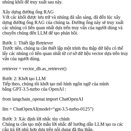
nhúng khối để truy xuất sau này.
Xây dựng đường ống RAG
Với các khối được lưu trữ và nhúng đã sẵn sàng, đã đến lúc xây
dựng đường ống RAG của chúng ta. Đường ống này sẽ truy xuất
các nhúng có liên quan nhất dựa trên truy vấn của người dùng và
chuyển chúng đến LLM để tạo phản hồi.
Bước 1: Thiết lập Retriever
Trước tiên, chúng ta cần thiết lập một trình thu thập dữ liệu có thể
lấy các nhúng có liên quan nhất từ ​​cơ sở dữ liệu vector dựa trên truy
vấn của người dùng.
retriever = vector_db.as_retriever()
Bước 2: Khởi tạo LLM
Tiếp theo, chúng tôi khởi tạo mô hình ngôn ngữ của mình
bằng GPT-3.5-turbo của OpenAI :
from langchain_openai
import
ChatOpenAI
llm
=
ChatOpenAI(model=
“gpt-3.5-turbo-0125”
)
Bước 3: Xác định lời nhắc tùy chỉnh
Chúng ta cần tạo một mẫu lời nhắc để hướng dẫn LLM tạo ra các
câu trả lời phù hợp dựa trên nội dung đã thu thập.