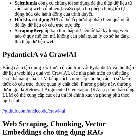
Selenium
là công cụ chúng tôi sử dụng để thu thập dữ liệu từ
các trang web có nhiều JavaScript, cho phép chúng tôi tự
động hóa các hành động của trình duyệt.
Đôi khi, sử dụng API
có thể là phương pháp hiệu quả nhất
để lấy dữ liệu có cấu trúc trực tiếp.
ScrapingBee
giúp bạn thu thập dữ liệu từ bất kỳ trang web
nào ở quy mô lớn mà không cần phải quản lý cơ sở hạ tầng
thu thập dữ liệu web.
PydanticIA và CrawlAI
Bằng cách tận dụng xác thực có cấu trúc với PydanticIA và thu thập
dữ liệu web hiệu quả với CrawlAI, các nhà phát triển có thể nâng
cao khả năng của LLM bằng cách cung cấp cho họ các cơ sở kiến ​​
thức có cấu trúc, được quản lý chặt chẽ. Phương pháp này, thường
được gọi là Retrieval-Augmented Generation (RAG) , đảm bảo rằng
LLM có thể cung cấp các câu trả lời chính xác và phong phú theo
ngữ cảnh.
//github.com/unclecode/crawl4ai
Web Scraping, Chunking, Vector
Embeddings cho ứng dụng RAG