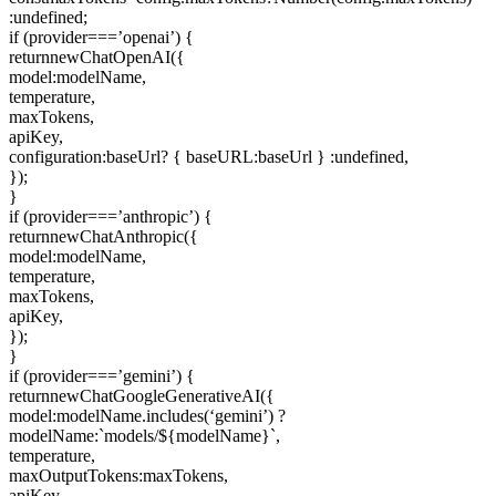
:undefined;
if (provider===’openai’) {
returnnewChatOpenAI({
model:modelName,
temperature,
maxTokens,
apiKey,
configuration:baseUrl? { baseURL:baseUrl } :undefined,
});
}
if (provider===’anthropic’) {
returnnewChatAnthropic({
model:modelName,
temperature,
maxTokens,
apiKey,
});
}
if (provider===’gemini’) {
returnnewChatGoogleGenerativeAI({
model:modelName.includes(‘gemini’) ?
modelName:`models/${modelName}`,
temperature,
maxOutputTokens:maxTokens,
apiKey,