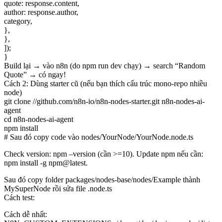
quote: response.content,
author: response.author,
category,
},
},
]);
}
Build lại → vào n8n (do npm run dev chạy) → search “Random
Quote” → có ngay!
Cách 2: Dùng starter cũ (nếu bạn thích cấu trúc mono-repo nhiều
node)
git clone //github.com/n8n-io/n8n-nodes-starter.git n8n-nodes-ai-
agent
cd n8n-nodes-ai-agent
npm install
# Sau đó copy code vào nodes/YourNode/YourNode.node.ts
Check version: npm –version (cần >=10). Update npm nếu cần:
npm install -g npm@latest.
Sau đó copy folder packages/nodes-base/nodes/Example thành
MySuperNode rồi sửa file .node.ts
Cách test:
Cách dễ nhất: