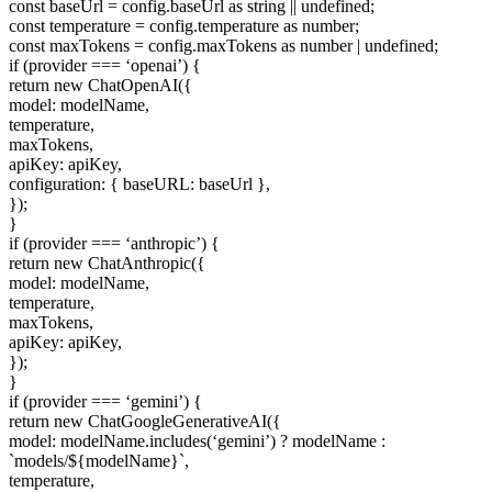
const baseUrl = config.baseUrl as string || undefined;
const temperature = config.temperature as number;
const maxTokens = config.maxTokens as number | undefined;
if (provider === ‘openai’) {
return new ChatOpenAI({
model: modelName,
temperature,
maxTokens,
apiKey: apiKey,
configuration: { baseURL: baseUrl },
});
}
if (provider === ‘anthropic’) {
return new ChatAnthropic({
model: modelName,
temperature,
maxTokens,
apiKey: apiKey,
});
}
if (provider === ‘gemini’) {
return new ChatGoogleGenerativeAI({
model: modelName.includes(‘gemini’) ? modelName :
`models/${modelName}`,
temperature,