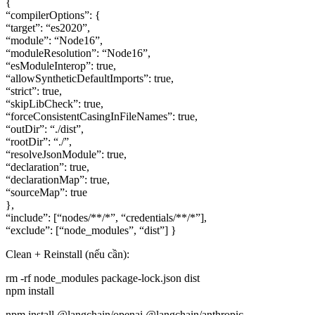
{
“compilerOptions”: {
“target”: “es2020”,
“module”: “Node16”,
“moduleResolution”: “Node16”,
“esModuleInterop”: true,
“allowSyntheticDefaultImports”: true,
“strict”: true,
“skipLibCheck”: true,
“forceConsistentCasingInFileNames”: true,
“outDir”: “./dist”,
“rootDir”: “./”,
“resolveJsonModule”: true,
“declaration”: true,
“declarationMap”: true,
“sourceMap”: true
},
“include”: [“nodes/**/*”, “credentials/**/*”],
“exclude”: [“node_modules”, “dist”] }
Clean + Reinstall (nếu cần):
rm -rf node_modules package-lock.json dist
npm install
npm install @langchain/openai @langchain/anthropic