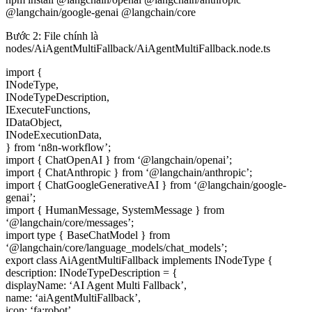
@langchain/google-genai @langchain/core
Bước 2: File chính là
nodes/AiAgentMultiFallback/AiAgentMultiFallback.node.ts
import {
INodeType,
INodeTypeDescription,
IExecuteFunctions,
IDataObject,
INodeExecutionData,
} from ‘n8n-workflow’;
import { ChatOpenAI } from ‘@langchain/openai’;
import { ChatAnthropic } from ‘@langchain/anthropic’;
import { ChatGoogleGenerativeAI } from ‘@langchain/google-
genai’;
import { HumanMessage, SystemMessage } from
‘@langchain/core/messages’;
import type { BaseChatModel } from
‘@langchain/core/language_models/chat_models’;
export class AiAgentMultiFallback implements INodeType {
description: INodeTypeDescription = {
displayName: ‘AI Agent Multi Fallback’,
name: ‘aiAgentMultiFallback’,
icon: ‘fa:robot’,