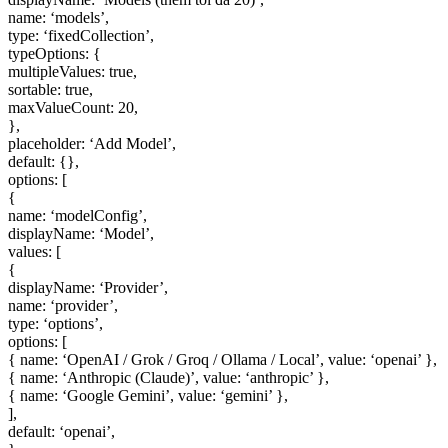
name: ‘models’,
type: ‘fixedCollection’,
typeOptions: {
multipleValues: true,
sortable: true,
maxValueCount: 20,
},
placeholder: ‘Add Model’,
default: {},
options: [
{
name: ‘modelConfig’,
displayName: ‘Model’,
values: [
{
displayName: ‘Provider’,
name: ‘provider’,
type: ‘options’,
options: [
{ name: ‘OpenAI / Grok / Groq / Ollama / Local’, value: ‘openai’ },
{ name: ‘Anthropic (Claude)’, value: ‘anthropic’ },
{ name: ‘Google Gemini’, value: ‘gemini’ },
],
default: ‘openai’,