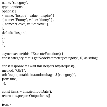
name: ‘category’,
type: ‘options’,
options: [
{ name: ‘Inspire’, value: ‘inspire’ },
{ name: ‘Funny’, value: ‘funny’ },
{ name: ‘Love’, value: ‘love’ },
],
default: ‘inspire’,
},
],
};
async execute(this: IExecuteFunctions) {
const category = this.getNodeParameter(‘category’, 0) as string;
const response = await this.helpers.httpRequest({
method: ‘GET’,
url: `//api.quotable.io/random?tags=${category}`,
json: true,
});
const items = this.getInputData();
return this.prepareOutputItems([
{
json: {