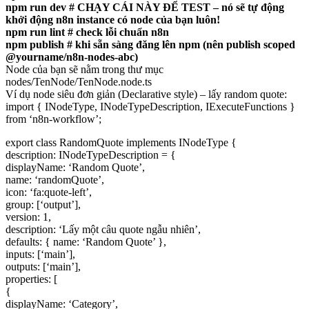
npm run dev # CHẠY CÁI NÀY ĐỂ TEST – nó sẽ tự động
khởi động n8n instance có node của bạn luôn!
npm run lint # check lỗi chuẩn n8n
npm publish # khi sẵn sàng đăng lên npm (nên publish scoped
@yourname/n8n-nodes-abc)
Node của bạn sẽ nằm trong thư mục
nodes/TenNode/TenNode.node.ts
Ví dụ node siêu đơn giản (Declarative style) – lấy random quote:
import { INodeType, INodeTypeDescription, IExecuteFunctions }
from ‘n8n-workflow’;
export class RandomQuote implements INodeType {
description: INodeTypeDescription = {
displayName: ‘Random Quote’,
name: ‘randomQuote’,
icon: ‘fa:quote-left’,
group: [‘output’],
version: 1,
description: ‘Lấy một câu quote ngẫu nhiên’,
defaults: { name: ‘Random Quote’ },
inputs: [‘main’],
outputs: [‘main’],
properties: [
{
displayName: ‘Category’,