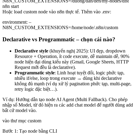
N8N_CUSTOM_EXTENSIONS=/duong/dan/den/my-nodes/dist
n8n start
Hoặc load custom node vào n8n thực tế. Thêm vào .env:
environment: –
N8N_CUSTOM_EXTENSIONS=/home/node/.n8n/custom
Declarative vs Programmatic – chọn cái nào?
Declarative style
(khuyến nghị 2025): UI đẹp, dropdown
Resource + Operation, ít code execute, dễ maintain dễ, 90%
node hiện đại dùng kiểu này (Gmail, Google Sheets, HTTP
Request mới đều là declarative).
Programmatic style
: Linh hoạt tuyệt đối, logic phức tạp,
nhiều if/else, loop trong execute → dùng khi declarative
không đủ mạnh (ví dụ xử lý pagination phức tạp, multi-page,
retry logic đặc biệt…).
Ví dụ: Hướng dẫn tạo node AI Agent (Multi Fallback). Cho phép
nhập số Model, từ đó hiện ra các add chat model để người dùng add
bất cứ model vào.
vào thư mục custom
Bước 1: Tạo node bằng CLI