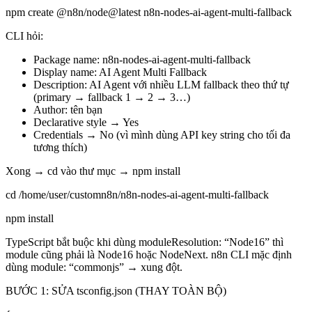
npm create @n8n/node@latest n8n-nodes-ai-agent-multi-fallback
CLI hỏi:
Package name: n8n-nodes-ai-agent-multi-fallback
Display name: AI Agent Multi Fallback
Description: AI Agent với nhiều LLM fallback theo thứ tự
(primary → fallback 1 → 2 → 3…)
Author: tên bạn
Declarative style → Yes
Credentials → No (vì mình dùng API key string cho tối đa
tương thích)
Xong → cd vào thư mục → npm install
cd /home/user/customn8n/n8n-nodes-ai-agent-multi-fallback
npm install
TypeScript bắt buộc khi dùng moduleResolution: “Node16” thì
module cũng phải là Node16 hoặc NodeNext. n8n CLI mặc định
dùng module: “commonjs” → xung đột.
BƯỚC 1: SỬA tsconfig.json (THAY TOÀN BỘ)