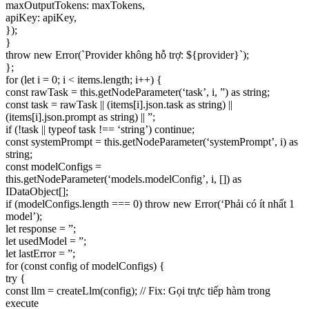
maxOutputTokens: maxTokens,
apiKey: apiKey,
});
}
throw new Error(`Provider không hỗ trợ: ${provider}`);
};
for (let i = 0; i < items.length; i++) {
const rawTask = this.getNodeParameter(‘task’, i, ”) as string;
const task = rawTask || (items[i].json.task as string) ||
(items[i].json.prompt as string) || ”;
if (!task || typeof task !== ‘string’) continue;
const systemPrompt = this.getNodeParameter(‘systemPrompt’, i) as
string;
const modelConfigs =
this.getNodeParameter(‘models.modelConfig’, i, []) as
IDataObject[];
if (modelConfigs.length === 0) throw new Error(‘Phải có ít nhất 1
model’);
let response = ”;
let usedModel = ”;
let lastError = ”;
for (const config of modelConfigs) {
try {
const llm = createLlm(config); // Fix: Gọi trực tiếp hàm trong
execute