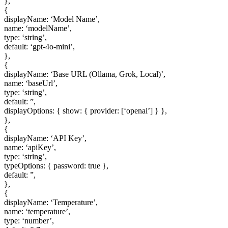
},
{
displayName: ‘Model Name’,
name: ‘modelName’,
type: ‘string’,
default: ‘gpt-4o-mini’,
},
{
displayName: ‘Base URL (Ollama, Grok, Local)’,
name: ‘baseUrl’,
type: ‘string’,
default: ”,
displayOptions: { show: { provider: [‘openai’] } },
},
{
displayName: ‘API Key’,
name: ‘apiKey’,
type: ‘string’,
typeOptions: { password: true },
default: ”,
},
{
displayName: ‘Temperature’,
name: ‘temperature’,
type: ‘number’,