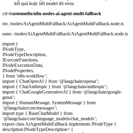
kết quả hoặc hết model thì error.
cd
~/customn8n/n8n-nodes-ai-agent-multi-fallback
rm ./nodes/AiAgentMultiFallback/AiAgentMultiFallback.node.ts
nano ./nodes/AiAgentMultiFallback/AiAgentMultiFallback.node.ts
import {
INodeType,
INodeTypeDescription,
IExecuteFunctions,
INodeExecutionData,
INodeProperties,
} from ‘n8n-workflow’;
import { ChatOpenAI } from ‘@langchain/openai’;
import { ChatAnthropic } from ‘@langchain/anthropic’;
import { ChatGoogleGenerativeAI } from ‘@langchain/google-
genai’;
import { HumanMessage, SystemMessage } from
‘@langchain/core/messages’;
import type { BaseChatModel } from
‘@langchain/core/language_models/chat_models’;
export class AiAgentMultiFallback implements INodeType {
description:INodeTypeDescription= {