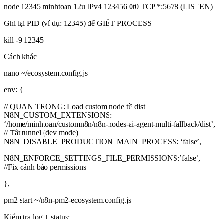
node 12345 minhtoan 12u IPv4 123456 0t0 TCP *:5678 (LISTEN)
Ghi lại PID (ví dụ: 12345) để GIẾT PROCESS
kill -9 12345
Cách khác
nano ~/ecosystem.config.js
env: {
// QUAN TRỌNG: Load custom node từ dist
N8N_CUSTOM_EXTENSIONS:
‘/home/minhtoan/customn8n/n8n-nodes-ai-agent-multi-fallback/dist’,
// Tắt tunnel (dev mode)
N8N_DISABLE_PRODUCTION_MAIN_PROCESS: ‘false’,
N8N_ENFORCE_SETTINGS_FILE_PERMISSIONS:’false’,
//Fix cảnh báo permissions
},
pm2 start ~/n8n-pm2-ecosystem.config.js
Kiểm tra log + status: