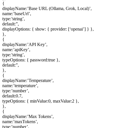
{
displayName:’Base URL (Ollama, Grok, Local)’,
name:’baseUrl’,
type:’string’,
default:”,
displayOptions: { show: { provider: [‘openai’] } },
},
{
displayName:’API Key’,
name:’apiKey’,
type:’string’,
typeOptions: { password:true },
default:”,
},
{
displayName:’Temperature’,
name:’temperature’,
type:’number’,
default:0.7,
typeOptions: { minValue:0, maxValue:2 },
},
{
displayName:’Max Tokens’,
name:’maxTokens’,
type:’number’,