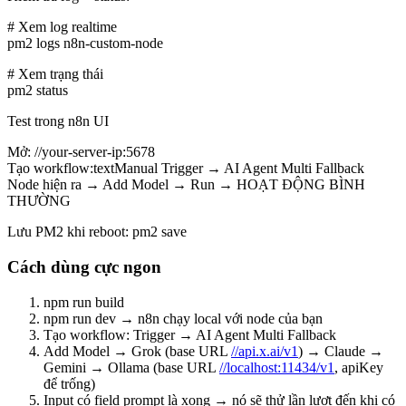
# Xem log realtime
pm2 logs n8n-custom-node
# Xem trạng thái
pm2 status
Test trong n8n UI
Mở: //your-server-ip:5678
Tạo workflow:textManual Trigger → AI Agent Multi Fallback
Node hiện ra → Add Model → Run → HOẠT ĐỘNG BÌNH
THƯỜNG
Lưu PM2 khi reboot: pm2 save
Cách dùng cực ngon
npm run build
npm run dev → n8n chạy local với node của bạn
Tạo workflow: Trigger → AI Agent Multi Fallback
Add Model → Grok (base URL
//api.x.ai/v1
) → Claude →
Gemini → Ollama (base URL
//localhost:11434/v1
, apiKey
để trống)
Input có field prompt là xong → nó sẽ thử lần lượt đến khi có