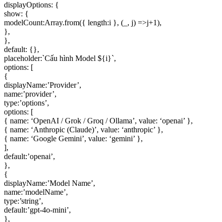
displayOptions: {
show: {
modelCount:Array.from({ length:i }, (_, j) =>j+1),
},
},
default: {},
placeholder:`Cấu hình Model ${i}`,
options: [
{
displayName:’Provider’,
name:’provider’,
type:’options’,
options: [
{ name: ‘OpenAI / Grok / Groq / Ollama’, value: ‘openai’ },
{ name: ‘Anthropic (Claude)’, value: ‘anthropic’ },
{ name: ‘Google Gemini’, value: ‘gemini’ },
],
default:’openai’,
},
{
displayName:’Model Name’,
name:’modelName’,
type:’string’,
default:’gpt-4o-mini’,
},