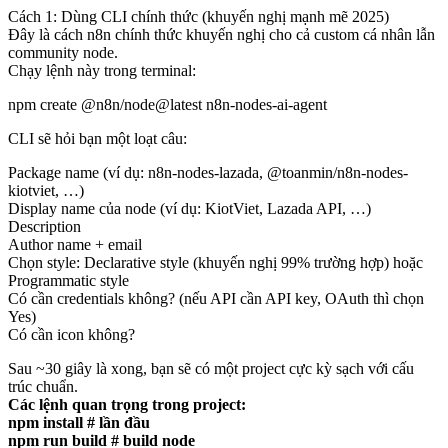
Cách 1: Dùng CLI chính thức (khuyến nghị mạnh mẽ 2025)
Đây là cách n8n chính thức khuyến nghị cho cả custom cá nhân lẫn
community node.
Chạy lệnh này trong terminal:
npm create @n8n/node@latest n8n-nodes-ai-agent
CLI sẽ hỏi bạn một loạt câu:
Package name (ví dụ: n8n-nodes-lazada, @toanmin/n8n-nodes-
kiotviet, …)
Display name của node (ví dụ: KiotViet, Lazada API, …)
Description
Author name + email
Chọn style: Declarative style (khuyến nghị 99% trường hợp) hoặc
Programmatic style
Có cần credentials không? (nếu API cần API key, OAuth thì chọn
Yes)
Có cần icon không?
Sau ~30 giây là xong, bạn sẽ có một project cực kỳ sạch với cấu
trúc chuẩn.
Các lệnh quan trọng trong project:
npm install # lần đầu
npm run build # build node