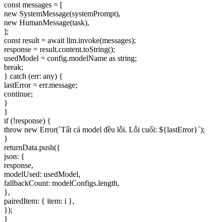
const messages = [
new SystemMessage(systemPrompt),
new HumanMessage(task),
];
const result = await llm.invoke(messages);
response = result.content.toString();
usedModel = config.modelName as string;
break;
} catch (err: any) {
lastError = err.message;
continue;
}
}
if (!response) {
throw new Error(`Tất cả model đều lỗi. Lỗi cuối: ${lastError}`);
}
returnData.push({
json: {
response,
modelUsed: usedModel,
fallbackCount: modelConfigs.length,
},
pairedItem: { item: i },
});
}