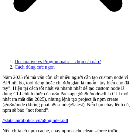
Declarative vs Programmatic – chọn cái nào?
Cách dùng cực ngon
Năm 2025 rồi mà vẫn còn rất nhiều người cần tạo custom node vì
API nội bộ, tool riêng hoặc chỉ đơn giản là muốn “tùy biến cho đã
tay”. Hiện tại cách tốt nhất và nhanh nhất để tạo custom node là
dùng CLI chính thức của n8n Package @n8n/node-cli là CLI mới
nhất (ra mắt đầu 2025), nhưng lệnh tạo project là npm create
@n8n/node (không phải n8n-node@latest). Nếu bạn chạy lệnh cũ,
npm sẽ báo “not found”.
//static.airobotics.vn/n8nguider.pdf
Nếu chưa có npm cache, chạy npm cache clean –force trước.