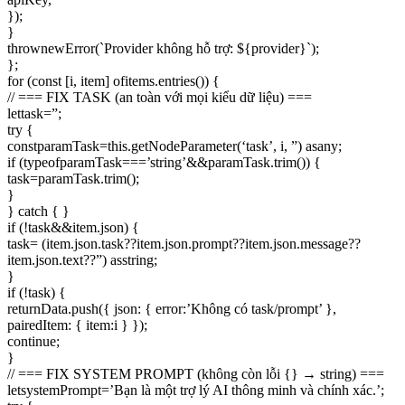
});
}
thrownewError(`Provider không hỗ trợ: ${provider}`);
};
for (const [i, item] ofitems.entries()) {
// === FIX TASK (an toàn với mọi kiểu dữ liệu) ===
lettask=”;
try {
constparamTask=this.getNodeParameter(‘task’, i, ”) asany;
if (typeofparamTask===’string’&&paramTask.trim()) {
task=paramTask.trim();
}
} catch { }
if (!task&&item.json) {
task= (item.json.task??item.json.prompt??item.json.message??
item.json.text??”) asstring;
}
if (!task) {
returnData.push({ json: { error:’Không có task/prompt’ },
pairedItem: { item:i } });
continue;
}
// === FIX SYSTEM PROMPT (không còn lỗi {} → string) ===
letsystemPrompt=’Bạn là một trợ lý AI thông minh và chính xác.’;