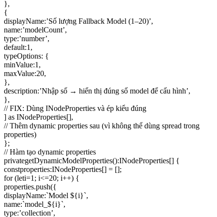
},
{
displayName:’Số lượng Fallback Model (1–20)’,
name:’modelCount’,
type:’number’,
default:1,
typeOptions: {
minValue:1,
maxValue:20,
},
description:’Nhập số → hiển thị đúng số model để cấu hình’,
},
// FIX: Dùng INodeProperties và ép kiểu đúng
] as INodeProperties[],
// Thêm dynamic properties sau (vì không thể dùng spread trong
properties)
};
// Hàm tạo dynamic properties
privategetDynamicModelProperties():INodeProperties[] {
constproperties:INodeProperties[] = [];
for (leti=1; i<=20; i++) {
properties.push({
displayName:`Model ${i}`,
name:`model_${i}`,
type:’collection’,