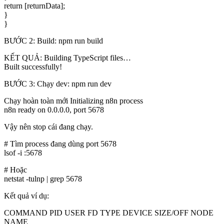
return [returnData];
}
}
BƯỚC 2: Build: npm run build
KẾT QUẢ: Building TypeScript files…
Built successfully!
BƯỚC 3: Chạy dev: npm run dev
Chạy hoàn toàn mới Initializing n8n process
n8n ready on 0.0.0.0, port 5678
Vậy nên stop cái đang chạy.
# Tìm process đang dùng port 5678
lsof -i :5678
# Hoặc
netstat -tulnp | grep 5678
Kết quả ví dụ:
COMMAND PID USER FD TYPE DEVICE SIZE/OFF NODE
NAME