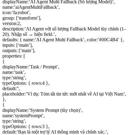
displayName:’AI Agent Multi Fallback (Số lượng Model)’,
name:’aiAgentMultiFallback’,
icon:’fa:robot’,
group: [‘transform’],
version:2,
description:’AI Agent với số lượng Fallback Model tùy chỉnh (1–
20). Nhập số → hiện field.’,
defaults: { name:’AI Agent Multi Fallback’, color:’#00C4B4′ },
inputs: [‘main’],
outputs: [‘main’],
properties: [
{
displayName:’Task / Prompt’,
name:’task’,
type:’string’,
typeOptions: { rows:4 },
default:”,
placeholder:’Ví dụ: Tóm tắt tin tức mới nhất về AI tại Việt Nam’,
},
{
displayName:’System Prompt (tùy chọn)’,
name:’systemPrompt’,
type:’string’,
typeOptions: { rows:3 },
default:’Bạn là một trợ lý AI thông minh và chính xác.’,