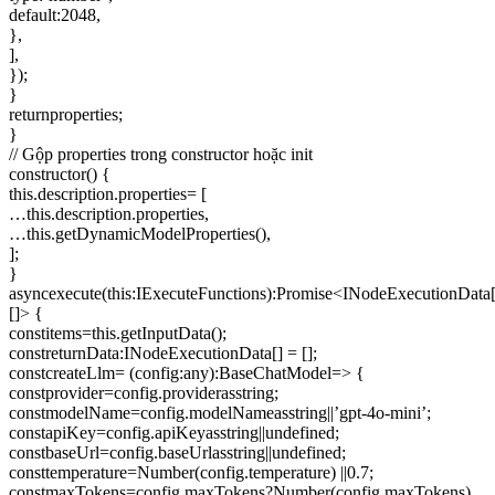
default:2048,
},
],
});
}
returnproperties;
}
// Gộp properties trong constructor hoặc init
constructor() {
this.description.properties= [
…this.description.properties,
…this.getDynamicModelProperties(),
];
}
asyncexecute(this:IExecuteFunctions):Promise<INodeExecutionData[
[]> {
constitems=this.getInputData();
constreturnData:INodeExecutionData[] = [];
constcreateLlm= (config:any):BaseChatModel=> {
constprovider=config.providerasstring;
constmodelName=config.modelNameasstring||’gpt-4o-mini’;
constapiKey=config.apiKeyasstring||undefined;
constbaseUrl=config.baseUrlasstring||undefined;
consttemperature=Number(config.temperature) ||0.7;
constmaxTokens=config.maxTokens?Number(config.maxTokens)