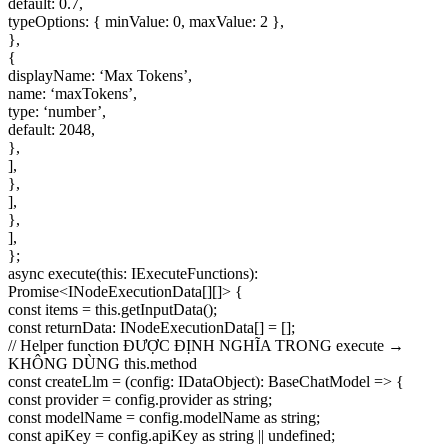
default: 0.7,
typeOptions: { minValue: 0, maxValue: 2 },
},
{
displayName: ‘Max Tokens’,
name: ‘maxTokens’,
type: ‘number’,
default: 2048,
},
],
},
],
},
],
};
async execute(this: IExecuteFunctions):
Promise<INodeExecutionData[][]> {
const items = this.getInputData();
const returnData: INodeExecutionData[] = [];
// Helper function ĐƯỢC ĐỊNH NGHĨA TRONG execute →
KHÔNG DÙNG this.method
const createLlm = (config: IDataObject): BaseChatModel => {
const provider = config.provider as string;
const modelName = config.modelName as string;
const apiKey = config.apiKey as string || undefined;