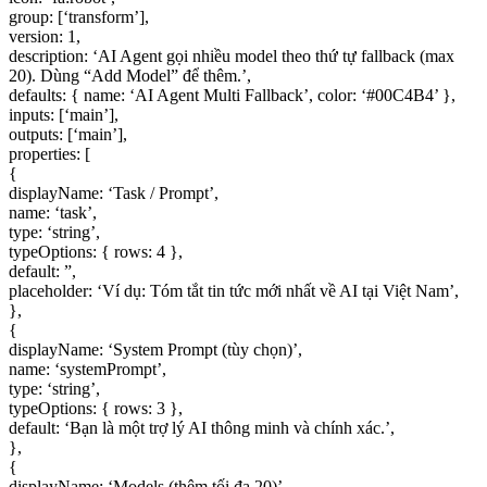
group: [‘transform’],
version: 1,
description: ‘AI Agent gọi nhiều model theo thứ tự fallback (max
20). Dùng “Add Model” để thêm.’,
defaults: { name: ‘AI Agent Multi Fallback’, color: ‘#00C4B4’ },
inputs: [‘main’],
outputs: [‘main’],
properties: [
{
displayName: ‘Task / Prompt’,
name: ‘task’,
type: ‘string’,
typeOptions: { rows: 4 },
default: ”,
placeholder: ‘Ví dụ: Tóm tắt tin tức mới nhất về AI tại Việt Nam’,
},
{
displayName: ‘System Prompt (tùy chọn)’,
name: ‘systemPrompt’,
type: ‘string’,
typeOptions: { rows: 3 },
default: ‘Bạn là một trợ lý AI thông minh và chính xác.’,
},
{
displayName: ‘Models (thêm tối đa 20)’,