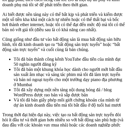
doanh phụ mà tôi sẽ để phát triển theo thời gian.
Ai biết được nền tảng này có thể bắt kịp và phát triển và kiếm được
một số tiền kha khá một cách tự nhiên hoặc có thể thất bại và bốc
hơi thành ether internet, hoặc tôi có thể đạt đến mức độ mà tôi có thể
bán nó với giá tốt (điều sau là có khả năng cao nhất).
Cũng giống như đầu tư vào bất động sản là mua bất động sản hữu
hình, tôi đã kinh doanh tạo ra “bất động sản trực tuyến” hoặc “bất
động sản trực tuyến” và cuối cùng là bán chúng.
Tôi đã bán thành công kênh YouTube đầu tiên của mình đạt
50 nghìn người đăng ký
Tôi đã bán một khung khóa học dành cho người mới bắt đầu
sản xuất âm nhạc và sáng tác phim mà tôi đã làm trực tuyến
và bán nó ngoại tuyến cho một trường dạy piano địa phương
ở Mumbai
Tôi đã xây dựng một nền tảng nội dung bóng đá / blog
WordPress được rao bán và sắp được bán
Và tôi đã bán giấy phép môi giới chứng khoán của mình từ
dự án kinh doanh đầu tiên mà tôi bắt đầu ở độ tuổi hai mươi
Trong thời đại hiện đại này, việc tạo ra bất động sản trực tuyến đòi
hỏi ít đầu tư và thời gian hơn nhiều so với bất động sản phù hợp (và
đau đầu với các khoản vay mua nhà) hoặc các doanh nghiệp phức