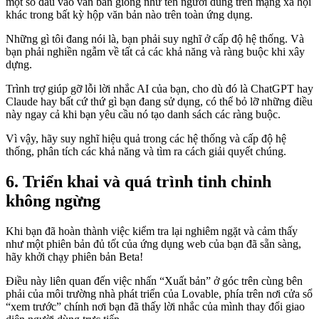
một số đầu vào văn bản giống như tên người dùng trên mạng xã hội
khác trong bất kỳ hộp văn bản nào trên toàn ứng dụng.
Những gì tôi đang nói là, bạn phải suy nghĩ ở cấp độ hệ thống. Và
bạn phải nghiền ngẫm về tất cả các khả năng và ràng buộc khi xây
dựng.
Trình trợ giúp gỡ lỗi lời nhắc AI của bạn, cho dù đó là ChatGPT hay
Claude hay bất cứ thứ gì bạn đang sử dụng, có thể bỏ lỡ những điều
này ngay cả khi bạn yêu cầu nó tạo danh sách các ràng buộc.
Vì vậy, hãy suy nghĩ hiệu quả trong các hệ thống và cấp độ hệ
thống, phân tích các khả năng và tìm ra cách giải quyết chúng.
6. Triển khai và quá trình tinh chỉnh
không ngừng
Khi bạn đã hoàn thành việc kiểm tra lại nghiêm ngặt và cảm thấy
như một phiên bản đủ tốt của ứng dụng web của bạn đã sẵn sàng,
hãy khởi chạy phiên bản Beta!
Điều này liên quan đến việc nhấn “Xuất bản” ở góc trên cùng bên
phải của môi trường nhà phát triển của Lovable, phía trên nơi cửa sổ
“xem trước” chính nơi bạn đã thấy lời nhắc của mình thay đổi giao