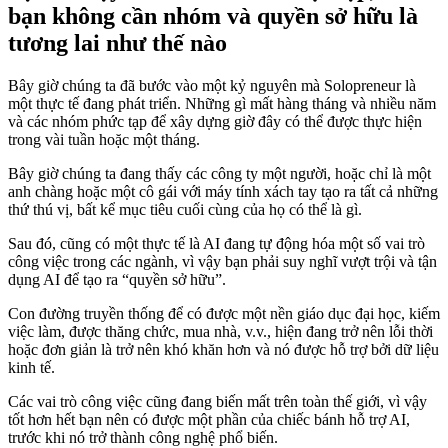
bạn không cần nhóm và quyền sở hữu là
tương lai như thế nào
Bây giờ chúng ta đã bước vào một kỷ nguyên mà Solopreneur là
một thực tế đang phát triển. Những gì mất hàng tháng và nhiều năm
và các nhóm phức tạp để xây dựng giờ đây có thể được thực hiện
trong vài tuần hoặc một tháng.
Bây giờ chúng ta đang thấy các công ty một người, hoặc chỉ là một
anh chàng hoặc một cô gái với máy tính xách tay tạo ra tất cả những
thứ thú vị, bất kể mục tiêu cuối cùng của họ có thể là gì.
Sau đó, cũng có một thực tế là AI đang tự động hóa một số vai trò
công việc trong các ngành, vì vậy bạn phải suy nghĩ vượt trội và tận
dụng AI để tạo ra “quyền sở hữu”.
Con đường truyền thống để có được một nền giáo dục đại học, kiếm
việc làm, được thăng chức, mua nhà, v.v., hiện đang trở nên lỗi thời
hoặc đơn giản là trở nên khó khăn hơn và nó được hỗ trợ bởi dữ liệu
kinh tế.
Các vai trò công việc cũng đang biến mất trên toàn thế giới, vì vậy
tốt hơn hết bạn nên có được một phần của chiếc bánh hỗ trợ AI,
trước khi nó trở thành công nghệ phổ biến.