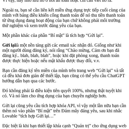
Vì vậy, hãy nhớ lưu nó ở nơi an toàn hoặc chỉ cần viết nó ra.
Ngoài ra, bạn sẽ cần liên kết miền ứng dụng trực tiếp cuối cùng của
mình với bảng điều khiển cổng thanh toán để nó thu tiền thanh toán
từ ứng dụng đang hoạt động của bạn chứ không phải môi trường
thử nghiệm và xem trước đáng yêu của bạn.
Một phần khác của phần “Bí mật” là tích hợp “Gửi lại”.
Gửi lại
là một nền tảng gửi các email xác nhận đó. Giống như khi
một người dùng đăng ký, nói rằng “Chào mừng, Cảm ơn bạn đã
đăng ký.. blah, blah, blah”, hoặc khi đặt phòng xong, thanh toán
được thực hiện hoặc nếu mật khẩu được thay đổi, v.v.
Bạn cần đăng ký tên miền của mình trên trang web “Gửi lại” và tất
cả đều khá đơn giản để thiết lập, bạn cũng có thể yêu cầu ChatGPT
hướng dẫn bạn qua các bước.
Đó không phải là điều kiện tiên quyết 100%, nhưng thật tuyệt khi
có. Và nó làm cho ứng dụng của bạn chuyên nghiệp hơn.
Gửi lại cũng yêu cầu tích hợp khóa API, vì vậy một lần nữa bạn cần
thêm nó vào phần “Bí mật” trên Đám mây đáng yêu, sau khi nhắc
Lovable “tích hợp Gửi lại…”
Đặc biệt là khi bạn thiết lập khía cạnh “Quản trị” cho ứng dụng web