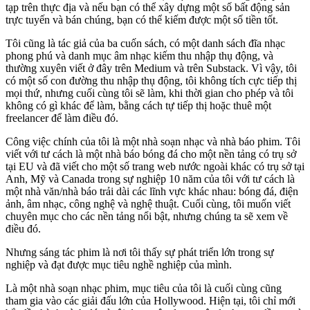
tạp trên thực địa và nếu bạn có thể xây dựng một số bất động sản
trực tuyến và bán chúng, bạn có thể kiếm được một số tiền tốt.
Tôi cũng là tác giả của ba cuốn sách, có một danh sách đĩa nhạc
phong phú và danh mục âm nhạc kiếm thu nhập thụ động, và
thường xuyên viết ở đây trên Medium và trên Substack. Vì vậy, tôi
có một số con đường thu nhập thụ động, tôi không tích cực tiếp thị
mọi thứ, nhưng cuối cùng tôi sẽ làm, khi thời gian cho phép và tôi
không có gì khác để làm, bằng cách tự tiếp thị hoặc thuê một
freelancer để làm điều đó.
Công việc chính của tôi là một nhà soạn nhạc và nhà báo phim. Tôi
viết với tư cách là một nhà báo bóng đá cho một nền tảng có trụ sở
tại EU và đã viết cho một số trang web nước ngoài khác có trụ sở tại
Anh, Mỹ và Canada trong sự nghiệp 10 năm của tôi với tư cách là
một nhà văn/nhà báo trải dài các lĩnh vực khác nhau: bóng đá, điện
ảnh, âm nhạc, công nghệ và nghệ thuật. Cuối cùng, tôi muốn viết
chuyên mục cho các nền tảng nổi bật, nhưng chúng ta sẽ xem về
điều đó.
Nhưng sáng tác phim là nơi tôi thấy sự phát triển lớn trong sự
nghiệp và đạt được mục tiêu nghề nghiệp của mình.
Là một nhà soạn nhạc phim, mục tiêu của tôi là cuối cùng cũng
tham gia vào các giải đấu lớn của Hollywood. Hiện tại, tôi chỉ mới