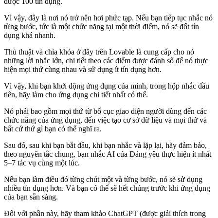
được 100 tín dụng.
Vì vậy, đây là nơi nó trở nên hơi phức tạp. Nếu bạn tiếp tục nhắc nó
từng bước, tức là một chức năng tại một thời điểm, nó sẽ đốt tín
dụng khá nhanh.
Thủ thuật và chìa khóa ở đây trên Lovable là cung cấp cho nó
những lời nhắc lớn, chi tiết theo các điểm được đánh số để nó thực
hiện mọi thứ cùng nhau và sử dụng ít tín dụng hơn.
Vì vậy, khi bạn khởi động ứng dụng của mình, trong hộp nhắc đầu
tiên, hãy làm cho ứng dụng chi tiết nhất có thể.
Nó phải bao gồm mọi thứ từ bố cục giao diện người dùng đến các
chức năng của ứng dụng, đến việc tạo cơ sở dữ liệu và mọi thứ và
bất cứ thứ gì bạn có thể nghĩ ra.
Sau đó, sau khi bạn bắt đầu, khi bạn nhắc và lặp lại, hãy đảm bảo,
theo nguyên tắc chung, bạn nhắc AI của Đáng yêu thực hiện ít nhất
5–7 tác vụ cùng một lúc.
Nếu bạn làm điều đó từng chút một và từng bước, nó sẽ sử dụng
nhiều tín dụng hơn. Và bạn có thể sẽ hết chúng trước khi ứng dụng
của bạn sẵn sàng.
Đối với phần này, hãy tham khảo ChatGPT (được giải thích trong