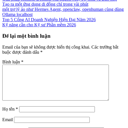
Tạo ra một ứng dụng di động chỉ trong vài phút
một trợ lý ảo như Hermes Agent, openclaw, openhuman cùng dùng
Ollama localhost
Top 5 Cổng AI Doanh Nghiệp Hiện Đại Năm 2026
Kỹ năng cần cho Kỹ sư Phần mềm 2026
Để lại một bình luận
Email của bạn sẽ không được hiển thị công khai.
Các trường bắt
buộc được đánh dấu
*
Bình luận
*
Họ tên
*
Email