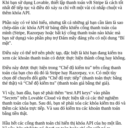
Khi bạn sử dụng Lovable, thiết lập thanh toán với Stripe là cách tốt
nhất để tiếp tục và điều đó xảy ra chỉ với một vài cú nhấp chuột và
thêm khóa API.
Phần này có vẻ khó hiểu, nhưng tất cả những gì bạn cần làm là sao
chép-dán các khóa API từ bảng điều khiển cổng thanh toán của
mình (Stripe, Razorpay hoặc bất kỳ cổng thanh toán nào khác mà
bạn sử dụng) vào phần phụ trợ Đám mây đáng yêu có nội dung “Bí
mật”.
Điều này có thể trở nên phức tạp, đặc biệt là khi bạn đang kiểm tra
xem các khoản thanh toán có được thực hiện thành công hay không.
Điều này được thực hiện trong “Chế độ kiểm tra” trên cổng thanh
toán của bạn cho dù đó là Stripe hay Razorpay, v.v. Có một tùy
chọn để chuyển đổi giữa “Chế độ trực tiếp” (thanh toán thực bằng
thẻ thật) và “Chế độ kiểm tra” (thanh toán giả bằng thẻ giả).
Vì vậy, ban đầu, bạn sẽ phải thêm “test API keys” vào phần
“Secrets” trên Lovable Cloud và thực hiện tất cả các thử nghiệm
thanh toán của bạn. Sau đó, bạn sẽ phải xóa các khóa kiểm tra đó và
thêm các khóa trực tiếp. Và sau đó kiểm tra các khoản thanh toán
bằng tiền thật.
Hầu hết các cổng thanh toán chỉ hiển thị khóa API của họ một lần.