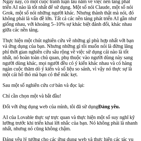
Ngày nay, có một cuộc tranh luận lâu năm về việc nền tảng phát
triển AI nào là tốt nhất để sử dụng. Một số nói Claude, một số nói
Grok, một số nói những người khác. Nhưng thành thật mà nói, đó
không phải là vấn đề lớn. Tất cả các nền tảng phát triển AI gần như
giống nhau, với khoảng 5–10% sự khác biệt đánh đổi, khác nhau
giữa các nền tảng.
Thực hiện một chút nghiên cứu về những gì phù hợp nhất với bạn
và ứng dụng của bạn. Nhưng những gì tôi muốn nói là đừng lãng
phí thời gian nghiên cứu sâu rộng về việc sử dụng cái nào là tốt
nhất, nó hoàn toàn chủ quan, phụ thuộc vào người dùng này sang
người dùng khác, mọi người đều có ý kiến khác nhau và có hàng
ngàn cuộc thăm dò ý kiến và số liệu so sánh, vì vậy nó thực sự là
một cái hố thỏ mà bạn có thể mắc kẹt.
Sau một số nghiên cứu cơ bản và đọc lại:
Chỉ cần chọn một và bắt đầu!
Đối với ứng dụng web của mình, tôi đã sử dụng
Đáng yêu.
AI của Lovable thực sự trực quan và thực hiện một số suy nghĩ kỹ
lưỡng trước khi triển khai lời nhắc của bạn. Nó không phải là nhanh
nhất, nhưng nó cũng không chậm.
Đáng yêu lý tưởng cho các ứng dụng web và thực hiện các tác vụ