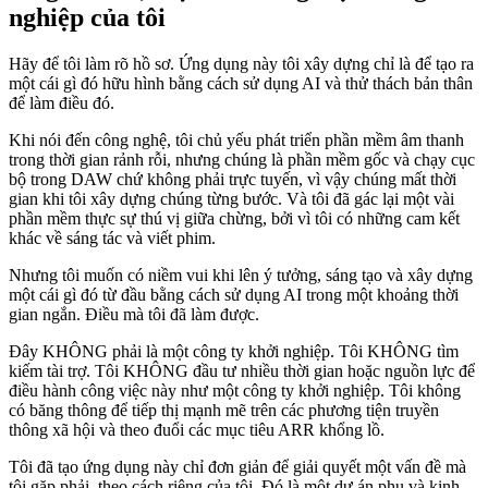
nghiệp của tôi
Hãy để tôi làm rõ hồ sơ. Ứng dụng này tôi xây dựng chỉ là để tạo ra
một cái gì đó hữu hình bằng cách sử dụng AI và thử thách bản thân
để làm điều đó.
Khi nói đến công nghệ, tôi chủ yếu phát triển phần mềm âm thanh
trong thời gian rảnh rỗi, nhưng chúng là phần mềm gốc và chạy cục
bộ trong DAW chứ không phải trực tuyến, vì vậy chúng mất thời
gian khi tôi xây dựng chúng từng bước. Và tôi đã gác lại một vài
phần mềm thực sự thú vị giữa chừng, bởi vì tôi có những cam kết
khác về sáng tác và viết phim.
Nhưng tôi muốn có niềm vui khi lên ý tưởng, sáng tạo và xây dựng
một cái gì đó từ đầu bằng cách sử dụng AI trong một khoảng thời
gian ngắn. Điều mà tôi đã làm được.
Đây KHÔNG phải là một công ty khởi nghiệp. Tôi KHÔNG tìm
kiếm tài trợ. Tôi KHÔNG đầu tư nhiều thời gian hoặc nguồn lực để
điều hành công việc này như một công ty khởi nghiệp. Tôi không
có băng thông để tiếp thị mạnh mẽ trên các phương tiện truyền
thông xã hội và theo đuổi các mục tiêu ARR khổng lồ.
Tôi đã tạo ứng dụng này chỉ đơn giản để giải quyết một vấn đề mà
tôi gặp phải, theo cách riêng của tôi. Đó là một dự án phụ và kinh