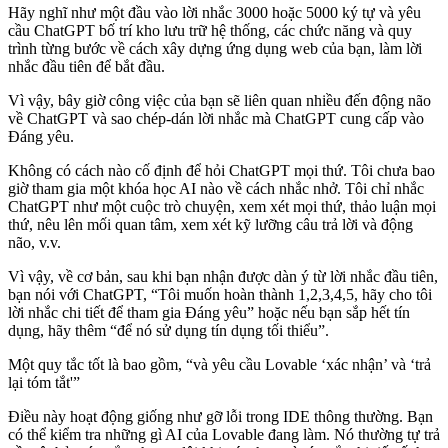
Hãy nghĩ như một đầu vào lời nhắc 3000 hoặc 5000 ký tự và yêu
cầu ChatGPT bố trí kho lưu trữ hệ thống, các chức năng và quy
trình từng bước về cách xây dựng ứng dụng web của bạn, làm lời
nhắc đầu tiên để bắt đầu.
Vì vậy, bây giờ công việc của bạn sẽ liên quan nhiều đến động não
về ChatGPT và sao chép-dán lời nhắc mà ChatGPT cung cấp vào
Đáng yêu.
Không có cách nào cố định để hỏi ChatGPT mọi thứ. Tôi chưa bao
giờ tham gia một khóa học AI nào về cách nhắc nhở. Tôi chỉ nhắc
ChatGPT như một cuộc trò chuyện, xem xét mọi thứ, thảo luận mọi
thứ, nêu lên mối quan tâm, xem xét kỹ lưỡng câu trả lời và động
não, v.v.
Vì vậy, về cơ bản, sau khi bạn nhận được dàn ý từ lời nhắc đầu tiên,
bạn nói với ChatGPT, “Tôi muốn hoàn thành 1,2,3,4,5, hãy cho tôi
lời nhắc chi tiết để tham gia Đáng yêu” hoặc nếu bạn sắp hết tín
dụng, hãy thêm “để nó sử dụng tín dụng tối thiểu”.
Một quy tắc tốt là bao gồm, “và yêu cầu Lovable ‘xác nhận’ và ‘trả
lại tóm tắt'”
Điều này hoạt động giống như gỡ lỗi trong IDE thông thường. Bạn
có thể kiểm tra những gì AI của Lovable đang làm. Nó thường tự trả