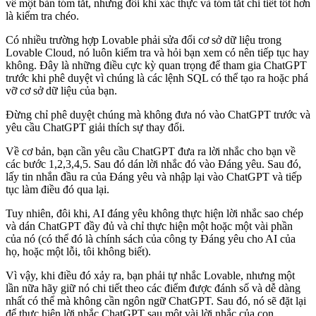
về một bản tóm tắt, nhưng đôi khi xác thực và tóm tắt chi tiết tốt hơn
là kiểm tra chéo.
Có nhiều trường hợp Lovable phải sửa đổi cơ sở dữ liệu trong
Lovable Cloud, nó luôn kiểm tra và hỏi bạn xem có nên tiếp tục hay
không. Đây là những điều cực kỳ quan trọng để tham gia ChatGPT
trước khi phê duyệt vì chúng là các lệnh SQL có thể tạo ra hoặc phá
vỡ cơ sở dữ liệu của bạn.
Đừng chỉ phê duyệt chúng mà không đưa nó vào ChatGPT trước và
yêu cầu ChatGPT giải thích sự thay đổi.
Về cơ bản, bạn cần yêu cầu ChatGPT đưa ra lời nhắc cho bạn về
các bước 1,2,3,4,5. Sau đó dán lời nhắc đó vào Đáng yêu. Sau đó,
lấy tin nhắn đầu ra của Đáng yêu và nhập lại vào ChatGPT và tiếp
tục làm điều đó qua lại.
Tuy nhiên, đôi khi, AI đáng yêu không thực hiện lời nhắc sao chép
và dán ChatGPT đầy đủ và chỉ thực hiện một hoặc một vài phần
của nó (có thể đó là chính sách của công ty Đáng yêu cho AI của
họ, hoặc một lỗi, tôi không biết).
Vì vậy, khi điều đó xảy ra, bạn phải tự nhắc Lovable, nhưng một
lần nữa hãy giữ nó chi tiết theo các điểm được đánh số và dễ dàng
nhất có thể mà không cần ngôn ngữ ChatGPT. Sau đó, nó sẽ đặt lại
để thực hiện lời nhắc ChatGPT sau một vài lời nhắc của con