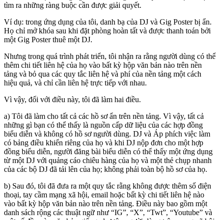
tìm ra những ràng buộc cần được giải quyết.
Ví dụ: trong ứng dụng của tôi, danh bạ của DJ và Gig Poster bị ẩn.
Họ chỉ mở khóa sau khi đặt phòng hoàn tất và được thanh toán bởi
một Gig Poster thuê một DJ.
Nhưng trong quá trình phát triển, tôi nhận ra rằng người dùng có thể
thêm chi tiết liên hệ của họ vào bất kỳ hộp văn bản nào trên nền
tảng và bỏ qua các quy tắc liên hệ và phí của nền tảng một cách
hiệu quả, và chỉ cần liên hệ trực tiếp với nhau.
Vì vậy, đối với điều này, tôi đã làm hai điều.
a) Tôi đã làm cho tất cả các hồ sơ ẩn trên nền tảng. Vì vậy, tất cả
những gì bạn có thể thấy là nguồn cấp dữ liệu của các hợp đồng
biểu diễn và không có hồ sơ người dùng. DJ và Áp phích việc làm
có bảng điều khiển riêng của họ và khi DJ nộp đơn cho một hợp
đồng biểu diễn, người đăng bài biểu diễn có thể thấy một ứng dụng
từ một DJ với quảng cáo chiêu hàng của họ và một thẻ chụp nhanh
của các bộ DJ đã tải lên của họ; không phải toàn bộ hồ sơ của họ.
b) Sau đó, tôi đã đưa ra một quy tắc rằng không được thêm số điện
thoại, tay cầm mạng xã hội, email hoặc bất kỳ chi tiết liên hệ nào
vào bất kỳ hộp văn bản nào trên nền tảng. Điều này bao gồm một
danh sách rộng các thuật ngữ như “IG”, “X”, “Twt”, “Youtube” và