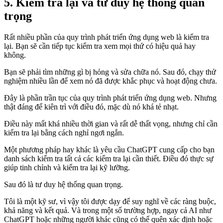
5. Kiểm tra lại và tư duy hệ thống quan
trọng
Rất nhiều phần của quy trình phát triển ứng dụng web là kiểm tra
lại. Bạn sẽ cần tiếp tục kiểm tra xem mọi thứ có hiệu quả hay
không.
Bạn sẽ phải tìm những gì bị hỏng và sửa chữa nó. Sau đó, chạy thử
nghiệm nhiều lần để xem nó đã được khắc phục và hoạt động chưa.
Đây là phần trần tục của quy trình phát triển ứng dụng web. Nhưng
thật đáng để kiên trì với điều đó, mặc dù nó khá tẻ nhạt.
Điều này mất khá nhiều thời gian và rất dễ thất vọng, nhưng chỉ cần
kiểm tra lại bằng cách nghỉ ngơi ngắn.
Một phương pháp hay khác là yêu cầu ChatGPT cung cấp cho bạn
danh sách kiểm tra tất cả các kiểm tra lại cần thiết. Điều đó thực sự
giúp tinh chỉnh và kiểm tra lại kỹ lưỡng.
Sau đó là tư duy hệ thống quan trọng.
Tôi là một kỹ sư, vì vậy tôi được dạy để suy nghĩ về các ràng buộc,
khả năng và kết quả. Và trong một số trường hợp, ngay cả AI như
ChatGPT hoặc những người khác cũng có thể quên xác định hoặc