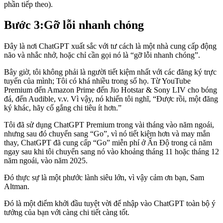
phần tiếp theo).
Bước 3:
Gỡ lỗi nhanh chóng
Đây là nơi ChatGPT xuất sắc với tư cách là một nhà cung cấp động
não và nhắc nhở, hoặc chỉ cần gọi nó là “gỡ lỗi nhanh chóng”.
Bây giờ, tôi không phải là người tiết kiệm nhất với các đăng ký trực
tuyến của mình; Tôi có khá nhiều trong số họ. Từ YouTube
Premium đến Amazon Prime đến Jio Hotstar & Sony LIV cho bóng
đá, đến Audible, v.v. Vì vậy, nó khiến tôi nghĩ, “Được rồi, một đăng
ký khác, hãy cố gắng chi tiêu ít hơn.”
Tôi đã sử dụng ChatGPT Premium trong vài tháng vào năm ngoái,
nhưng sau đó chuyển sang “Go”, vì nó tiết kiệm hơn và may mắn
thay, ChatGPT đã cung cấp “Go” miễn phí ở Ấn Độ trong cả năm
ngay sau khi tôi chuyển sang nó vào khoảng tháng 11 hoặc tháng 12
năm ngoái, vào năm 2025.
Đó thực sự là một phước lành siêu lớn, vì vậy cảm ơn bạn, Sam
Altman.
Đó là một điểm khởi đầu tuyệt vời để nhập vào ChatGPT toàn bộ ý
tưởng của bạn với càng chi tiết càng tốt.