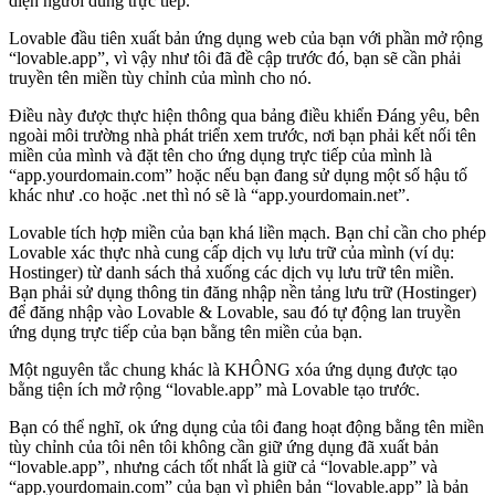
diện người dùng trực tiếp.
Lovable đầu tiên xuất bản ứng dụng web của bạn với phần mở rộng
“lovable.app”, vì vậy như tôi đã đề cập trước đó, bạn sẽ cần phải
truyền tên miền tùy chỉnh của mình cho nó.
Điều này được thực hiện thông qua bảng điều khiển Đáng yêu, bên
ngoài môi trường nhà phát triển xem trước, nơi bạn phải kết nối tên
miền của mình và đặt tên cho ứng dụng trực tiếp của mình là
“app.yourdomain.com” hoặc nếu bạn đang sử dụng một số hậu tố
khác như .co hoặc .net thì nó sẽ là “app.yourdomain.net”.
Lovable tích hợp miền của bạn khá liền mạch. Bạn chỉ cần cho phép
Lovable xác thực nhà cung cấp dịch vụ lưu trữ của mình (ví dụ:
Hostinger) từ danh sách thả xuống các dịch vụ lưu trữ tên miền.
Bạn phải sử dụng thông tin đăng nhập nền tảng lưu trữ (Hostinger)
để đăng nhập vào Lovable & Lovable, sau đó tự động lan truyền
ứng dụng trực tiếp của bạn bằng tên miền của bạn.
Một nguyên tắc chung khác là KHÔNG xóa ứng dụng được tạo
bằng tiện ích mở rộng “lovable.app” mà Lovable tạo trước.
Bạn có thể nghĩ, ok ứng dụng của tôi đang hoạt động bằng tên miền
tùy chỉnh của tôi nên tôi không cần giữ ứng dụng đã xuất bản
“lovable.app”, nhưng cách tốt nhất là giữ cả “lovable.app” và
“app.yourdomain.com” của bạn vì phiên bản “lovable.app” là bản