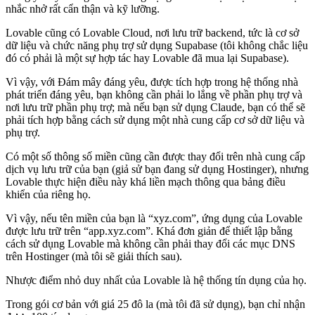
nhắc nhở rất cẩn thận và kỹ lưỡng.
Lovable cũng có Lovable Cloud, nơi lưu trữ backend, tức là cơ sở
dữ liệu và chức năng phụ trợ sử dụng Supabase (tôi không chắc liệu
đó có phải là một sự hợp tác hay Lovable đã mua lại Supabase).
Vì vậy, với Đám mây đáng yêu, được tích hợp trong hệ thống nhà
phát triển đáng yêu, bạn không cần phải lo lắng về phần phụ trợ và
nơi lưu trữ phần phụ trợ; mà nếu bạn sử dụng Claude, bạn có thể sẽ
phải tích hợp bằng cách sử dụng một nhà cung cấp cơ sở dữ liệu và
phụ trợ.
Có một số thông số miền cũng cần được thay đổi trên nhà cung cấp
dịch vụ lưu trữ của bạn (giả sử bạn đang sử dụng Hostinger), nhưng
Lovable thực hiện điều này khá liền mạch thông qua bảng điều
khiển của riêng họ.
Vì vậy, nếu tên miền của bạn là “xyz.com”, ứng dụng của Lovable
được lưu trữ trên “app.xyz.com”. Khá đơn giản để thiết lập bằng
cách sử dụng Lovable mà không cần phải thay đổi các mục DNS
trên Hostinger (mà tôi sẽ giải thích sau).
Nhược điểm nhỏ duy nhất của Lovable là hệ thống tín dụng của họ.
Trong gói cơ bản với giá 25 đô la (mà tôi đã sử dụng), bạn chỉ nhận