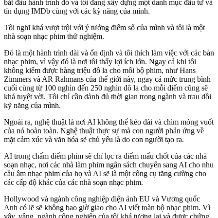
bắt đầu hành trình đó và tôi đang xây dựng một danh mục đầu tư và
tín dụng IMDb cùng với các kỹ năng của mình.
Tôi nghĩ khá vượt trội với ý tưởng điểm số của mình và tôi là một
nhà soạn nhạc phim thử nghiệm.
Đó là một hành trình dài và ổn định và tôi thích làm việc với các bản
nhạc phim, vì vậy đó là nơi tôi thấy lợi ích lớn. Ngay cả khi tôi
không kiếm được hàng triệu đô la cho mỗi bộ phim, như Hans
Zimmers và AR Rahmans của thế giới này, ngay cả mức trung bình
cuối cùng từ 100 nghìn đến 250 nghìn đô la cho mỗi điểm cũng sẽ
khá tuyệt vời. Tôi chỉ cần dành đủ thời gian trong ngành và trau dồi
kỹ năng của mình.
Ngoài ra, nghệ thuật là nơi AI không thể kéo dài và chìm móng vuốt
của nó hoàn toàn. Nghệ thuật thực sự mà con người phản ứng về
mặt cảm xúc và văn hóa sẽ chủ yếu là do con người tạo ra.
AI trong chấm điểm phim sẽ chỉ lọc ra điểm mấu chốt của các nhà
soạn nhạc, nơi các nhà làm phim ngân sách chuyển sang AI cho nhu
cầu âm nhạc phim của họ và AI sẽ là một công cụ tăng cường cho
các cấp độ khác của các nhà soạn nhạc phim.
Hollywood và ngành công nghiệp điện ảnh EU và Vương quốc
Anh có lẽ sẽ không bao giờ giao cho AI viết toàn bộ nhạc phim. Vì
vậy, vâng, ngành công nghiệp của tôi khá tương lai và được chứng