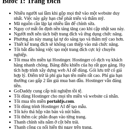
Bước 1: Trang Đích
Nhiều người sai lầm khi gộp mọi thứ vào một website duy
nhất. Việc này gây hạn chế phát triển và thẩm mỹ.
Mã nguồn cần lặp lại nhiều lần để chỉnh sửa.
Nguy cơ mất ổn định nền tảng tăng cao khi cập nhật sau này.
Người mới nên tách biệt trang đích và ứng dụng chức năng.
Phương án này mang lại tự do sáng tạo và thẩm mỹ cao hơn.
Thiết kế trang đích sẽ không can thiệp vào mã chức năng.
Tôi bắt đầu bằng việc tạo một trang đích cực kỳ chuyên
nghiệp.
Tôi mua tên miền tại Hostinger. Hostinger có dịch vụ khách
hàng nhanh chóng. Bảng điều khiển của họ rất gọn gàng. Họ
tích hợp trình xây dựng web AI dễ dùng. Gói lưu trữ có giá
hợp lý. Điểm trừ là phí gia hạn tên miền rất cao. Phí gia hạn
thường cao gấp 2 lần giá mua ban đầu. Hostinger vẫn đáng
tiền.
GoDaddy cung cấp trải nghiệm tồi tệ.
Tôi dùng Hostinger cho mọi tên miền và website cá nhân.
Tôi mua tên miền
portaldjs.com
.
Tôi dùng trình Hostinger AI để tạo mẫu.
Tôi kéo thả hộp văn bản và nút bấm.
Tôi thêm các phân đoạn vào từng trang.
Thanh chỉnh sửa nằm ở cột bên trái.
Thanh công cụ nổi hiển thị ngay trên trang.