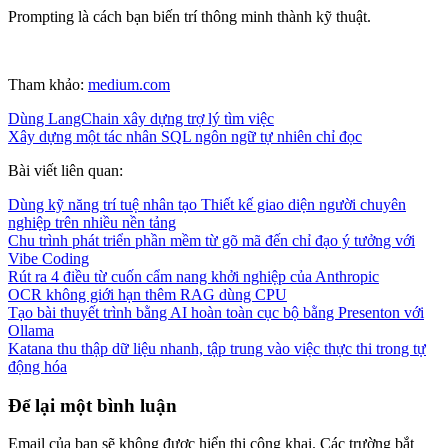
Prompting là cách bạn biến trí thông minh thành kỹ thuật.
Tham khảo:
medium.com
Dùng LangChain xây dựng trợ lý tìm việc
Xây dựng một tác nhân SQL ngôn ngữ tự nhiên chỉ đọc
Bài viết liên quan:
Dùng kỹ năng trí tuệ nhân tạo Thiết kế giao diện người chuyên
nghiệp trên nhiều nền tảng
Chu trình phát triển phần mềm từ gõ mã đến chỉ đạo ý tưởng với
Vibe Coding
Rút ra 4 điều từ cuốn cẩm nang khởi nghiệp của Anthropic
OCR không giới hạn thêm RAG dùng CPU
Tạo bài thuyết trình bằng AI hoàn toàn cục bộ bằng Presenton với
Ollama
Katana thu thập dữ liệu nhanh, tập trung vào việc thực thi trong tự
động hóa
Để lại một bình luận
Email của bạn sẽ không được hiển thị công khai.
Các trường bắt