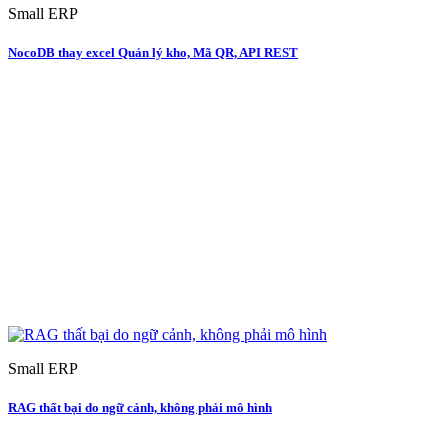
Small ERP
NocoDB thay excel Quản lý kho, Mã QR, API REST
Small ERP
RAG thất bại do ngữ cảnh, không phải mô hình