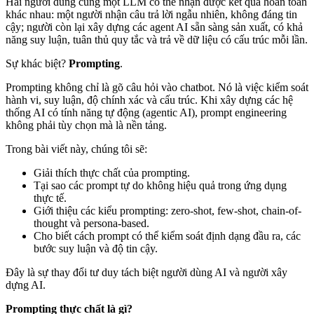
Hai người dùng cùng một LLM có thể nhận được kết quả hoàn toàn
khác nhau: một người nhận câu trả lời ngẫu nhiên, không đáng tin
cậy; người còn lại xây dựng các agent AI sẵn sàng sản xuất, có khả
năng suy luận, tuân thủ quy tắc và trả về dữ liệu có cấu trúc mỗi lần.
Sự khác biệt?
Prompting
.
Prompting không chỉ là gõ câu hỏi vào chatbot. Nó là việc kiểm soát
hành vi, suy luận, độ chính xác và cấu trúc. Khi xây dựng các hệ
thống AI có tính năng tự động (agentic AI), prompt engineering
không phải tùy chọn mà là nền tảng.
Trong bài viết này, chúng tôi sẽ:
Giải thích thực chất của prompting.
Tại sao các prompt tự do không hiệu quả trong ứng dụng
thực tế.
Giới thiệu các kiểu prompting: zero-shot, few-shot, chain-of-
thought và persona-based.
Cho biết cách prompt có thể kiểm soát định dạng đầu ra, các
bước suy luận và độ tin cậy.
Đây là sự thay đổi tư duy tách biệt người dùng AI và người xây
dựng AI.
Prompting thực chất là gì?