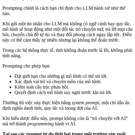
Prompting chính là cách bạn chỉ định cho LLM hành xử như thế
nào.
Khi gửi một tin nhắn cho LLM mà không có ngữ cảnh hay quy tắc,
mô hình sẽ hoạt động như một đối tác trò chuyện mở, trả lời mọi câu
hỏi, chuyển chủ đề tự do và thay đổi phong cách ngay lập tức. Điều
này có thể cảm thấy tự nhiên nhưng lại không thể đoán trước.
Trong các hệ thống thực tế, tính không đoán trước là lỗi, không phải
tính năng.
Prompting cho phép bạn:
Đặt giới hạn cho những gì mô hình có thể trả lời.
Xác định vai trò và chuyên môn của mô hình.
Kiểm soát cấu trúc phản hồi.
Quyết định cách mô hình suy nghĩ trước khi trả lời.
Thường thì việc này thực hiện bằng
system prompt
, một chỉ dẫn ẩn
định nghĩa danh tính, quy tắc và mong đợi của AI.
Khi hiểu được điều này, prompt không còn là “trò chuyện với AI”
mà trở thành
programming
hành vi AI.
Tại sao các prompt tự do thất bại trong môi trường sản xuất