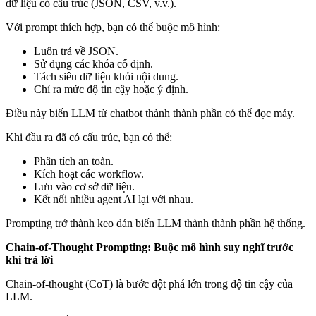
dữ liệu có cấu trúc (JSON, CSV, v.v.).
Với prompt thích hợp, bạn có thể buộc mô hình:
Luôn trả về JSON.
Sử dụng các khóa cố định.
Tách siêu dữ liệu khỏi nội dung.
Chỉ ra mức độ tin cậy hoặc ý định.
Điều này biến LLM từ chatbot thành thành phần có thể đọc máy.
Khi đầu ra đã có cấu trúc, bạn có thể:
Phân tích an toàn.
Kích hoạt các workflow.
Lưu vào cơ sở dữ liệu.
Kết nối nhiều agent AI lại với nhau.
Prompting trở thành keo dán biến LLM thành thành phần hệ thống.
Chain-of-Thought Prompting: Buộc mô hình suy nghĩ trước
khi trả lời
Chain-of-thought (CoT) là bước đột phá lớn trong độ tin cậy của
LLM.