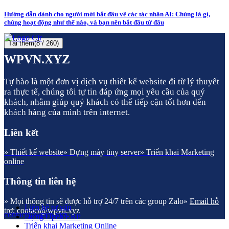
Hướng dẫn dành cho người mới bắt đầu về các tác nhân AI: Chúng là gì,
chúng hoạt động như thế nào, và bạn nên bắt đầu từ đâu
Tải thêm
(
8
/ 260)
WPVN.XYZ
Tự hào là một đơn vị dịch vụ thiết kế website đi từ lý thuyết
ra thực tế, chúng tôi tự tin đáp ứng mọi yêu cầu của quý
khách, nhằm giúp quý khách có thể tiếp cận tốt hơn đến
khách hàng của mình trên internet.
Liên kết
» Thiết kế website
» Dựng máy tiny server
» Triển khai Marketing
online
Thông tin liên hệ
» Mọi thông tin sẽ được hỗ trợ 24/7 trên các group Zalo
»
Email hỗ
Liên hệ tư vấn
trợ: contact@wpvn.xyz
contact@wpvn.xyz
Dựng Open ERP
Triển khai Marketing Online