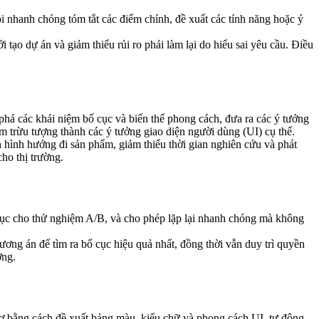
 nhanh chóng tóm tắt các điểm chính, đề xuất các tính năng hoặc ý
tạo dự án và giảm thiểu rủi ro phải làm lại do hiểu sai yêu cầu. Điều
 phá các khái niệm bố cục và biến thể phong cách, đưa ra các ý tưởng
m trừu tượng thành các ý tưởng giao diện người dùng (UI) cụ thể.
hình hướng đi sản phẩm, giảm thiểu thời gian nghiên cứu và phát
ho thị trường.
ố cục cho thử nghiệm A/B, và cho phép lặp lại nhanh chóng mà không
ng án để tìm ra bố cục hiệu quả nhất, đồng thời vẫn duy trì quyền
ờng.
trợ bằng cách đề xuất bảng màu, kiểu chữ và phong cách UI, tự động