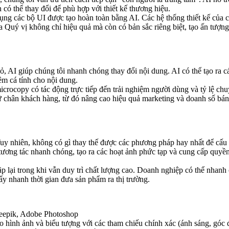
 có thể thay đổi để phù hợp với thiết kế thương hiệu.
ụng các bộ UI được tạo hoàn toàn bằng AI. Các hệ thống thiết kế của 
 Quý vị không chỉ hiệu quả mà còn có bản sắc riêng biệt, tạo ấn tượ
ỏ, AI giúp chúng tôi nhanh chóng thay đổi nội dung. AI có thể tạo ra 
êm cá tính cho nội dung.
crocopy có tác động trực tiếp đến trải nghiệm người dùng và tỷ lệ c
iữ chân khách hàng, từ đó nâng cao hiệu quả marketing và doanh số bán
Tuy nhiên, không có gì thay thế được các phương pháp hay nhất để cấu
ương tác nhanh chóng, tạo ra các hoạt ảnh phức tạp và cung cấp quyề
p lại trong khi vẫn duy trì chất lượng cao. Doanh nghiệp có thể nhan
ẩy nhanh thời gian đưa sản phẩm ra thị trường.
eepik, Adobe Photoshop
tạo hình ảnh và biểu tượng với các tham chiếu chính xác (ánh sáng, góc 