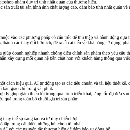
hotoshop nhằm duy trì tính nhất quán của thương hiệu.
ệc sản xuất tài sản hình ảnh chất lượng cao, đảm bảo tính nhất quán về 
 thuộc vào các phương pháp có cấu trúc để thu thập và hành động dựa tr
 thành các thay đổi hữu ích, đề xuất cải tiến về khả năng sử dụng, phâ
a giúp doanh nghiệp nhanh chóng điều chỉnh sản phẩm theo yêu cầu thị 
hần xây dựng mối quan hệ bền chặt hơn với khách hàng thông qua việc
ột cách hiệu quả. AI tự động tạo ra các tiêu chuẩn và tài liệu thiết kế, 
 bàn giao chỉ trong vài phút.
 lý giúp giảm thiểu lỗi trong quá trình triển khai, tăng tốc độ đưa sản 
ệu quả trong toàn bộ chuỗi giá trị sản phẩm.
 thay thế sự sáng tạo và tư duy chiến lược.
ó tập trung cải thiện những lựa chọn tốt nhất.
a AI với các nguyên tắc thương hiệu để đảm bảo sự đồng bộ.