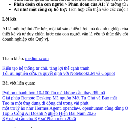
Phán đoán của con người > Phán đoán của AI:
Ý tưởng từ A
AI như một công cụ hỗ trợ:
Tích hợp cẩn thận vào các cuộc họ
Lời kết
AI là một trợ thủ đắc lực, một tài sản chiến lược mà doanh nghiệp của
thiết kế và tư duy chiến lược của con người vẫn là yếu tố thúc đẩy cốt
doanh nghiệp của Quý vị.
Tham khảo:
medium.com
Kiến tạo hệ thống tự chủ, tăng lợi thế cạnh tranh
Tối ưu nghiên cứu, ra quyết định với NotebookLM và Copilot
Bài viết liên quan:
Python nhanh hơn 10-100 lần mà không cần thay đổi mã
Giải pháp Remote Desktop Mã nguồn Mở, Tự Chủ và Bảo mật
Tạo ra một ứng dụng di động chỉ trong vài phút
một trợ lý ảo như Hermes Agent, openclaw, openhuman cùng dùng Ol
Top 5 Cổng AI Doanh Nghiệp Hiện Đại Năm 2026
Kỹ năng cần cho Kỹ sư Phần mềm 2026