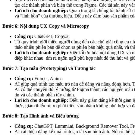
tạo các thành phần và biến thể trong Figma. Các tài sản này vẫn
Lợi ích cho doanh nghiệp:
Quan trọng là chúng tôi tránh sử d
và “linh hồn” của thương hiệu. Điều này đảm bảo sản phẩm của
Bước 6: Nội dung UX Copy và Microcopy
Công cụ:
ChatGPT, Copy.ai
Từ quy trình giới thiệu người dùng đến các chú giải công cụ nh
thảo nhiều phiên bản để chọn ra phiên bản hiệu quả nhất, và th
Lợi ích cho doanh nghiệp:
Việc tối ưu hóa nội dung UX và mi
điệp khác nhau, tìm ra ngôn ngữ phù hợp nhất để thu hút và g
Bước 7: Tạo mẫu (Prototyping) và Tương tác
Công cụ:
Framer, Anima
AI giúp quá trình tạo mẫu trở nên dễ dàng và năng động hơn. 
AI có thể chuyển đổi ý tưởng từ Figma thành các nguyên mẫu t
tin và các thành phần tùy chỉnh.
Lợi ích cho doanh nghiệp:
Điều này giảm đáng kể thời gian lặ
thực, giảm thiểu rủi ro phát triển sản phẩm không phù hợp và đ
Bước 8: Tạo Hình ảnh và Biểu tượng
Công cụ:
ChatGPT, Lummi.ai, Background Remover Tool, Fr
AI cải thiện đáng kể quá trình tạo tài sản hình ảnh. Nó có thể 