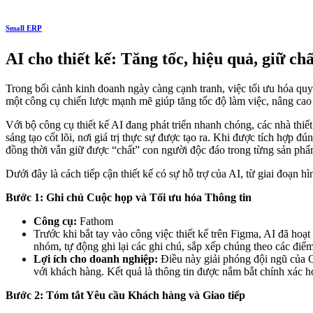
Small ERP
AI cho thiết kế: Tăng tốc, hiệu quả, giữ ch
Trong bối cảnh kinh doanh ngày càng cạnh tranh, việc tối ưu hóa quy t
một công cụ chiến lược mạnh mẽ giúp tăng tốc độ làm việc, nâng cao 
Với bộ công cụ thiết kế AI đang phát triển nhanh chóng, các nhà thiế
sáng tạo cốt lõi, nơi giá trị thực sự được tạo ra. Khi được tích hợp 
đồng thời vẫn giữ được “chất” con người độc đáo trong từng sản phẩ
Dưới đây là cách tiếp cận thiết kế có sự hỗ trợ của AI, từ giai đoạ
Bước 1: Ghi chú Cuộc họp và Tối ưu hóa Thông tin
Công cụ:
Fathom
Trước khi bắt tay vào công việc thiết kế trên Figma, AI đã hoạ
nhóm, tự động ghi lại các ghi chú, sắp xếp chúng theo các điểm
Lợi ích cho doanh nghiệp:
Điều này giải phóng đội ngũ của Qu
với khách hàng. Kết quả là thông tin được nắm bắt chính xác hơ
Bước 2: Tóm tắt Yêu cầu Khách hàng và Giao tiếp