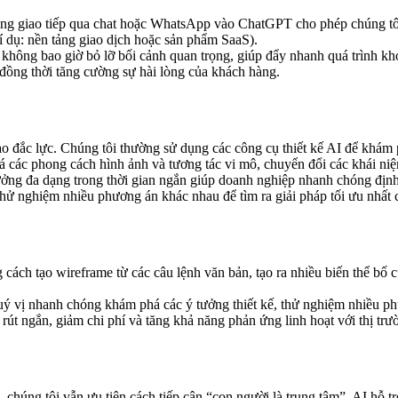
ung giao tiếp qua chat hoặc WhatsApp vào ChatGPT cho phép chúng tôi
ví dụ: nền tảng giao dịch hoặc sản phẩm SaaS).
ông bao giờ bỏ lỡ bối cảnh quan trọng, giúp đẩy nhanh quá trình khởi 
, đồng thời tăng cường sự hài lòng của khách hàng.
tạo đắc lực. Chúng tôi thường sử dụng các công cụ thiết kế AI để khám
 các phong cách hình ảnh và tương tác vi mô, chuyển đổi các khái niệ
ng đa dạng trong thời gian ngắn giúp doanh nghiệp nhanh chóng định 
thử nghiệm nhiều phương án khác nhau để tìm ra giải pháp tối ưu nhất c
ng cách tạo wireframe từ các câu lệnh văn bản, tạo ra nhiều biến thể b
 vị nhanh chóng khám phá các ý tưởng thiết kế, thử nghiệm nhiều phươ
 rút ngắn, giảm chi phí và tăng khả năng phản ứng linh hoạt với thị trư
, chúng tôi vẫn ưu tiên cách tiếp cận “con người là trung tâm”. AI hỗ 