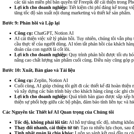
các tài sản miễn phí bản quyền từ Freepik để cải thiện trong P
Lợi ích cho doanh nghiệp:
Tiết kiệm chi phí đáng kể trong vi
tăng tốc độ sản xuất nội dung marketing và thiết kế sản phẩm.
Bước 9: Phản hồi và Lặp lại
Công cụ:
ChatGPT, Notion AI
AI cải thiện việc xử lý phản hồi. Tuy nhiên, chúng tôi vẫn phụ
cầu thực tế của người dùng. AI tóm tắt phản hồi của khách hàng
đoán của con người là cốt lõi.
Lợi ích cho doanh nghiệp:
Quy trình phản hồi được tối ưu hó
nâng cao chất lượng sản phẩm cuối cùng. Điều này cũng góp p
Bước 10: Xuất, Bàn giao và Tài liệu
Công cụ:
Zeplin, Notion AI
Cuối cùng, AI giúp chúng tôi gửi đi các thiết kế đã hoàn thiện m
và xây dựng các bản trình bày cho khách hàng cùng các ghi chú
Lợi ích cho doanh nghiệp:
Quá trình bàn giao được sắp xếp hợp
thiện sự phối hợp giữa các bộ phận, đảm bảo tính liên tục và hi
Các Nguyên tắc Thiết kế AI Quan trọng của Chúng tôi
Tốc độ, không phải lối tắt:
AI hỗ trợ tăng tốc độ, nhưng không
Thay đổi nhanh, cải thiện từ từ:
Tạo ra nhiều lựa chọn, sau đ
Tính nhất quán là chìa khóa:
Luôn so sánh kết quả đầu ra củ