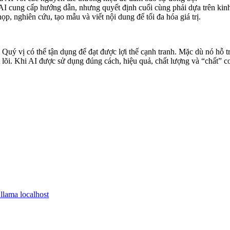
I cung cấp hướng dẫn, nhưng quyết định cuối cùng phải dựa trên kin
p, nghiên cứu, tạo mẫu và viết nội dung để tối đa hóa giá trị.
 Quý vị có thể tận dụng để đạt được lợi thế cạnh tranh. Mặc dù nó hỗ t
 lõi. Khi AI được sử dụng đúng cách, hiệu quả, chất lượng và “chất” con
lama localhost