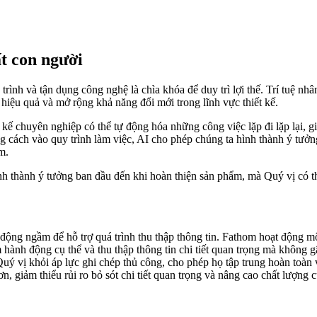
ất con người
rình và tận dụng công nghệ là chìa khóa để duy trì lợi thế. Trí tuệ nhâ
hiệu quả và mở rộng khả năng đổi mới trong lĩnh vực thiết kế.
t kế chuyên nghiệp có thể tự động hóa những công việc lặp đi lặp lại, 
đúng cách vào quy trình làm việc, AI cho phép chúng ta hình thành ý tưở
m.
n hình thành ý tưởng ban đầu đến khi hoàn thiện sản phẩm, mà Quý vị c
t động ngầm để hỗ trợ quá trình thu thập thông tin. Fathom hoạt động m
 hành động cụ thể và thu thập thông tin chi tiết quan trọng mà không 
ý vị khỏi áp lực ghi chép thủ công, cho phép họ tập trung hoàn toàn v
n, giảm thiểu rủi ro bỏ sót chi tiết quan trọng và nâng cao chất lượng 